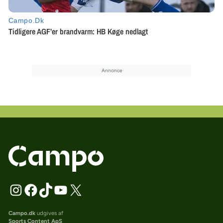
Campo.dk
udgives af
Sports Content ApS