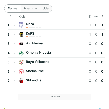
Samlet
Hjemme
Ude
#
Klub
K
+/-
P
Drita
1
1
0
1
KuPS
2
1
0
1
AZ Alkmaar
3
0
0
0
Omonia Nicosia
4
0
0
0
Rayo Vallecano
5
0
0
0
Shelbourne
6
0
0
0
Shkendija
7
0
0
0