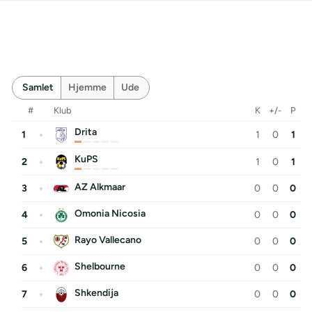
Samlet
Hjemme
Ude
#
Klub
K
+/-
P
Drita
1
1
0
1
KuPS
2
1
0
1
AZ Alkmaar
3
0
0
0
Omonia Nicosia
4
0
0
0
Rayo Vallecano
5
0
0
0
Shelbourne
6
0
0
0
Shkendija
7
0
0
0