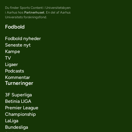
Du finder Sports Content i Universitetsbyen
i Aarhus hos
Partnerhuset
. En del af Aarhus
Universitets forskningsfond.
Fodbold
Fodbold nyheder
Seneste nyt
Kampe
TV
Ligaer
Podcasts
Kommentar
Turneringer
3F Superliga
Betinia LIGA
Premier League
Championship
LaLiga
Bundesliga