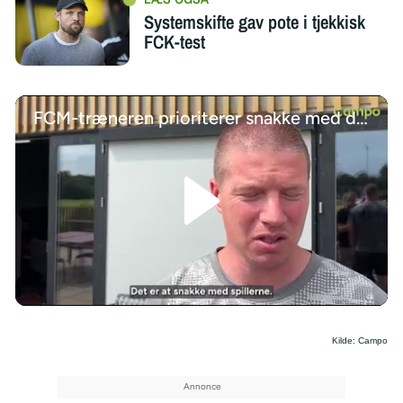
Systemskifte gav pote i tjekkisk
FCK-test
FCM-træneren prioriterer snakke med de unge talenter
/
Kilde: Campo