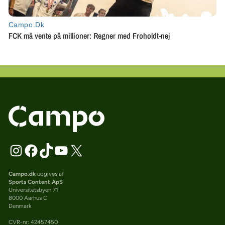
Campo.dk
udgives af
Sports Content ApS
Universitetsbyen 71
8000 Aarhus C
Denmark
CVR-nr: 42457450