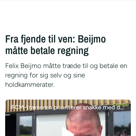
Fra fjende til ven: Beijmo
måtte betale regning
Felix Beijmo måtte træde til og betale en
regning for sig selv og sine
holdkammerater.
FCM-træneren prioriterer snakke med de unge talenter