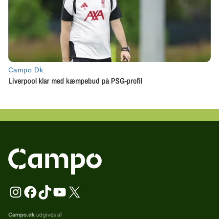
Campo.dk
udgives af