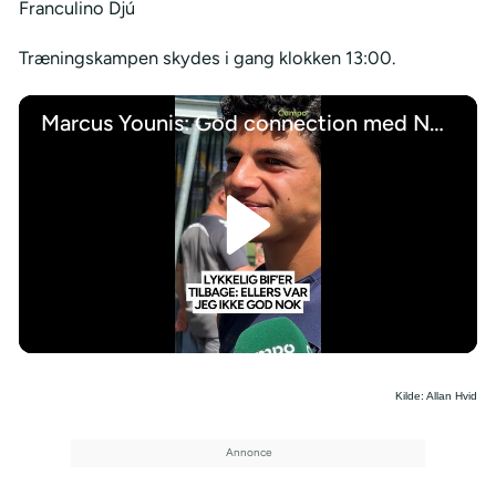
Franculino Djú
Træningskampen skydes i gang klokken 13:00.
Marcus Younis: God connection med Nørgaard
/
Kilde: Allan Hvid