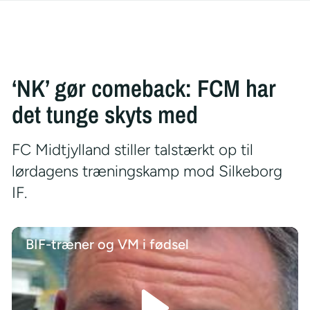
‘NK’ gør comeback: FCM har
det tunge skyts med
FC Midtjylland stiller talstærkt op til
lørdagens træningskamp mod Silkeborg
IF.
BIF-træner og VM i fødsel