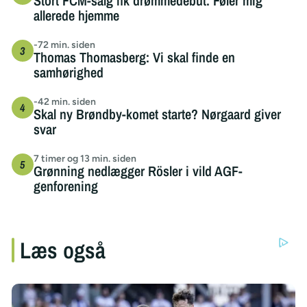
Stort FCM-salg fik drømmedebut: Føler mig
allerede hjemme
-72 min. siden
Thomas Thomasberg: Vi skal finde en
samhørighed
-42 min. siden
Skal ny Brøndby-komet starte? Nørgaard giver
svar
7 timer og 13 min. siden
Grønning nedlægger Rösler i vild AGF-
genforening