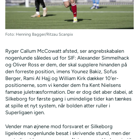
Foto: Henning Bagger/Ritzau Scanpix
Ryger Callum McCowatt afsted, ser angrebskabalen
nogenlunde således ud for SIF: Alexander Simmelhack
og Oliver Ross er dem, der skal supplere hinanden på
den forreste position, imens Younez Bakiz, Sofus
Berger, Rami Al Hajj og William Kirk dækker 10'er-
positionerne, som vi kender dem fra Kent Nielsens
famøse juletræsformation. Der er dog det aber dabei, at
Silkeborg for første gang i umindelige tider kan tænkes
at spille et nyt system, når bolden atter ruller i
Superligaen igen.
Vender man øjnene mod forsvaret er Silkeborg
ligeledes nogenlunde besat i skrivende stund, men der