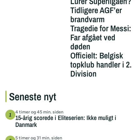
Lurer Superligaen?
Tidligere AGF’er
brandvarm
Tragedie for Messi:
Far afgået ved
døden
Officielt: Belgisk
topklub handler i 2.
Division
Seneste nyt
4 timer og 45 min. siden
15-årig scorede i Eliteserien: Ikke muligt i
Danmark
5 timer og 31 min. siden