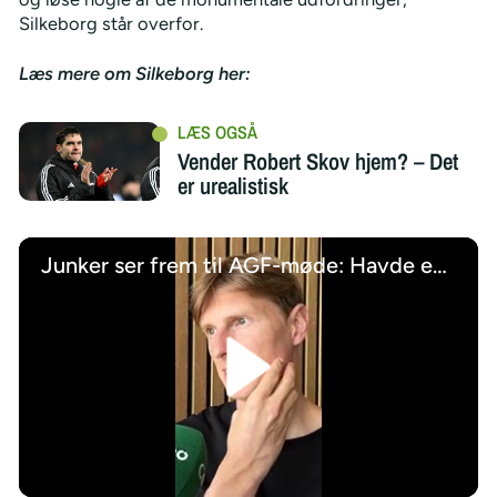
Silkeborg står overfor.
Læs mere om Silkeborg her:
Vender Robert Skov hjem? – Det
er urealistisk
Junker ser frem til AGF-møde: Havde en sindssygt god tid
/