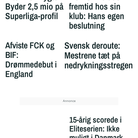
Byder 2,5 mio på
fremtid hos sin
Superliga-profil
klub: Hans egen
beslutning
Afviste FCK og
Svensk deroute:
BIF:
Mestrene tæt på
Drømmedebut i
nedrykningsstregen
England
15-årig scorede i
Eliteserien: Ikke
muligt i Danmark