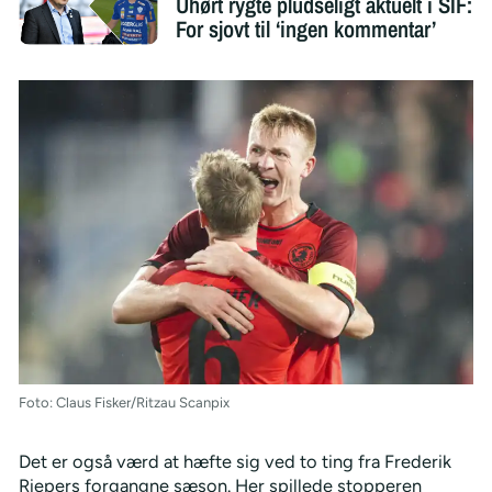
Uhørt rygte pludseligt aktuelt i SIF:
For sjovt til ‘ingen kommentar’
Foto: Claus Fisker/Ritzau Scanpix
Det er også værd at hæfte sig ved to ting fra Frederik
Riepers forgangne sæson. Her spillede stopperen