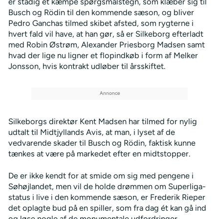
er stadig et kæmpe spørgsmålstegn, som klæber sig til
Busch og Rödin til den kommende sæson, og bliver
Pedro Ganchas tilmed skibet afsted, som rygterne i
hvert fald vil have, at han gør, så er Silkeborg efterladt
med Robin Østrøm, Alexander Priesborg Madsen samt
hvad der lige nu ligner et flopindkøb i form af Melker
Jonsson, hvis kontrakt udløber til årsskiftet.
Silkeborgs direktør Kent Madsen har tilmed for nylig
udtalt til Midtjyllands Avis, at man, i lyset af de
vedvarende skader til Busch og Rödin, faktisk kunne
tænkes at være på markedet efter en midtstopper.
De er ikke kendt for at smide om sig med pengene i
Søhøjlandet, men vil de holde drømmen om Superliga-
status i live i den kommende sæson, er Frederik Rieper
det oplagte bud på en spiller, som fra dag ét kan gå ind
og løse nogle af de monumentale udfordringer,