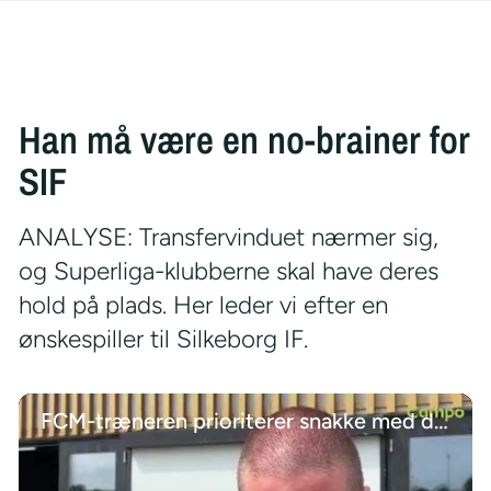
Han må være en no-brainer for
SIF
ANALYSE: Transfervinduet nærmer sig,
og Superliga-klubberne skal have deres
hold på plads. Her leder vi efter en
ønskespiller til Silkeborg IF.
FCM-træneren prioriterer snakke med de unge talenter