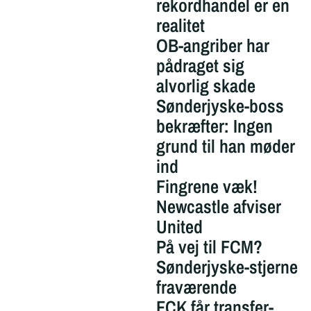
rekordhandel er en
realitet
OB-angriber har
pådraget sig
alvorlig skade
Sønderjyske-boss
bekræfter: Ingen
grund til han møder
ind
Fingrene væk!
Newcastle afviser
United
På vej til FCM?
Sønderjyske-stjerne
fraværende
FCK får transfer-