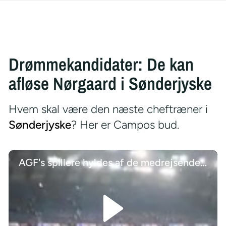
Drømmekandidater: De kan
afløse Nørgaard i Sønderjyske
Hvem skal være den næste cheftræner i
Sønderjyske
? Her er Campos bud.
AGF's spillere hyldes af de medrejsende tilhængere efter miraklet i Poznan