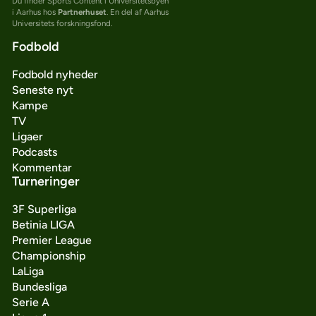
Du finder Sports Content i Universitetsbyen
i Aarhus hos
Partnerhuset
. En del af Aarhus
Universitets forskningsfond.
Fodbold
Fodbold nyheder
Seneste nyt
Kampe
TV
Ligaer
Podcasts
Kommentar
Turneringer
3F Superliga
Betinia LIGA
Premier League
Championship
LaLiga
Bundesliga
Serie A