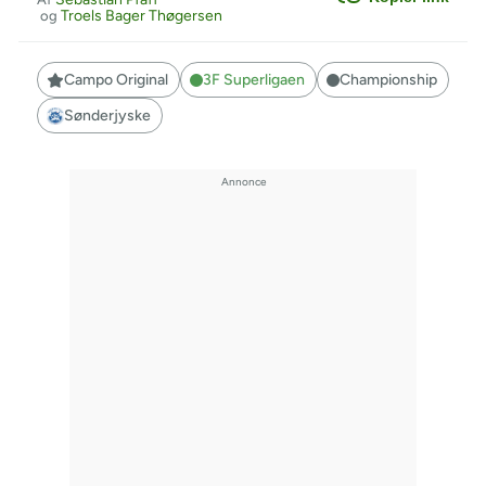
Troels Bager Thøgersen
og
Campo Original
3F Superligaen
Championship
Sønderjyske