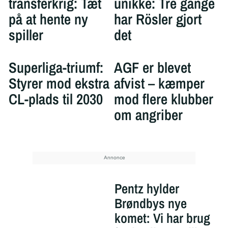
transferkrig: Tæt
unikke: Tre gange
på at hente ny
har Rösler gjort
spiller
det
Superliga-triumf:
AGF er blevet
Styrer mod ekstra
afvist – kæmper
CL-plads til 2030
mod flere klubber
om angriber
Pentz hylder
Brøndbys nye
komet: Vi har brug