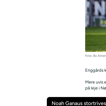
Foto: Bo Amstr
Enggårds k
Mere uvis 
på leje i N
Noah Ganaus stortrives