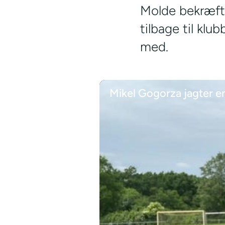
Molde bekræfte
tilbage til klu
med.
Mikel Gogorza jagter e