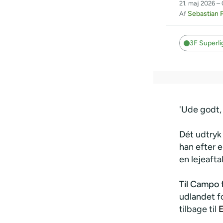
21. maj 2026 –
Sebastian P
Af
3F Superl
'Ude godt,
Dét udtryk
han efter e
en lejeafta
Til Campo 
udlandet f
tilbage til
E