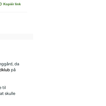
Kopiér link
nggård, da
ldklub
på
 til
at skulle