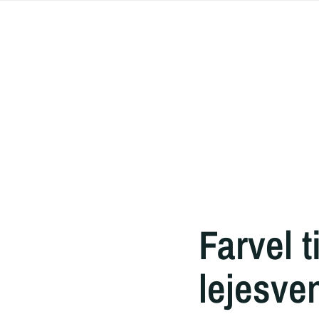
Farvel 
lejesve