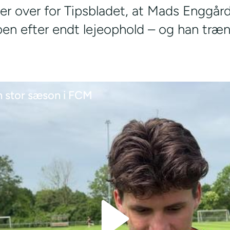
r over for Tipsbladet, at Mads Enggård
bben efter endt lejeophold – og han træn
n stor sæson i FCM