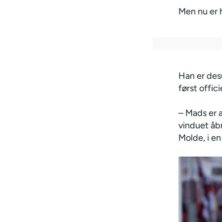
Men nu er 
Han er des
først offici
– Mads er al
vinduet åbn
Molde, i en