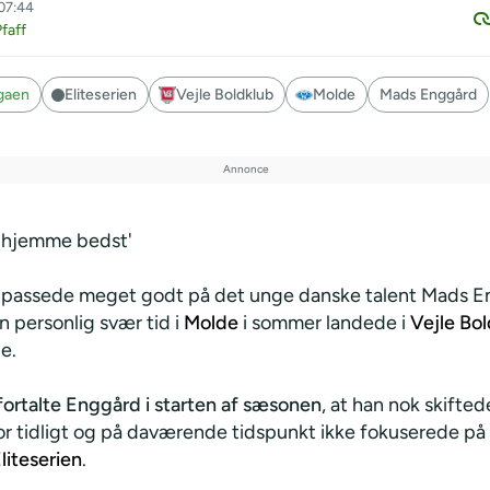
 07:44
faff
igaen
Eliteserien
Vejle Boldklub
Molde
Mads Enggård
 hjemme bedst'
 passede meget godt på det unge danske talent Mads E
n personlig svær tid i
Molde
i sommer landede i
Vejle Bo
le.
fortalte Enggård i starten af sæsonen
, at han nok skiftede
or tidligt og på daværende tidspunkt ikke fokuserede på 
liteserien
.