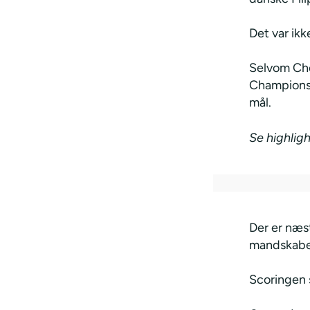
Det var ik
Selvom Che
Champions 
mål.
Se highligh
Der er næst
mandskaber
Scoringen 