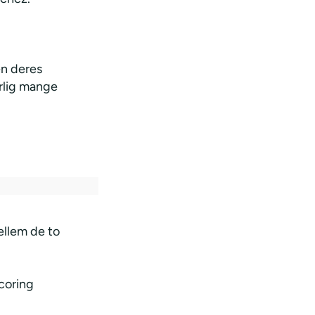
en deres
ærlig mange
ellem de to
coring