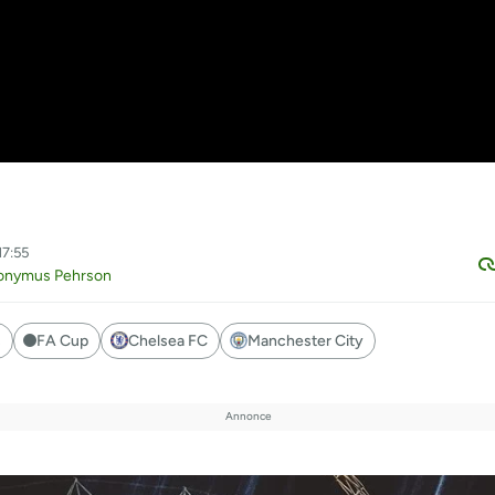
17:55
ronymus Pehrson
s
FA Cup
Chelsea FC
Manchester City