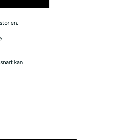
storien.
e
snart kan