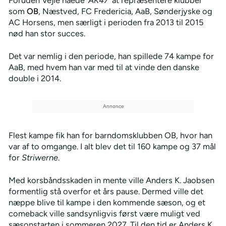
som
OB
, Næstved, FC Fredericia, AaB, Sønderjyske og
AC Horsens, men særligt i perioden fra 2013 til 2015
nød han stor succes.
Det var nemlig i den periode, han spillede 74 kampe for
AaB, med hvem han var med til at vinde den danske
double i 2014.
Flest kampe fik han for barndomsklubben OB, hvor han
var af to omgange. I alt blev det til 160 kampe og 37 mål
for
Striwerne
.
Med korsbåndsskaden in mente ville Anders K. Jaobsen
formentlig stå overfor et års pause. Dermed ville det
næppe blive til kampe i den kommende sæson, og et
comeback ville sandsynligvis først være muligt ved
sæsonstarten i sommeren 2027. Til den tid er Anders K.