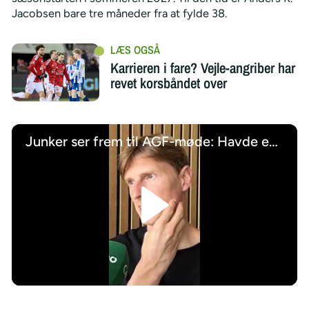
Jacobsen bare tre måneder fra at fylde 38.
Karrieren i fare? Vejle-angriber har
revet korsbåndet over
Junker ser frem til AGF-møde: Havde en sindssygt god tid
/