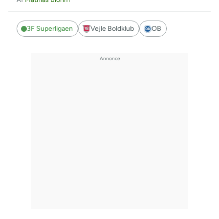
3F Superligaen
Vejle Boldklub
OB