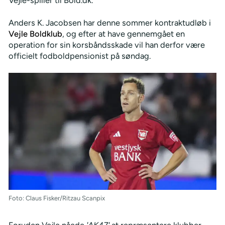
Anders K. Jacobsen har denne sommer kontraktudløb i
Vejle Boldklub
, og efter at have gennemgået en
operation for sin korsbåndsskade vil han derfor være
officielt fodboldpensionist på søndag.
Foto: Claus Fisker/Ritzau Scanpix
Foruden Vejle nåede
'AK47'
at repræsentere klubber