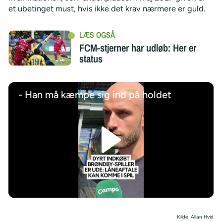
et ubetinget must, hvis ikke det krav nærmere er guld.
FCM-stjerner har udløb: Her er
status
- Han må kæmpe sig ind på holdet
/
Kilde: Allan Hvid