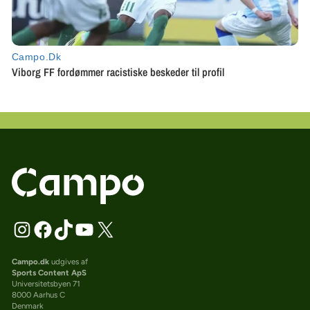
Campo.dk
udgives af
Sports Content ApS
Universitetsbyen 71
8000 Aarhus C
Denmark