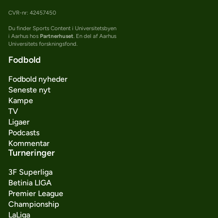
CVR-nr: 42457450
Du finder Sports Content i Universitetsbyen
i Aarhus hos
Partnerhuset
. En del af Aarhus
Universitets forskningsfond.
Fodbold
Fodbold nyheder
Seneste nyt
Kampe
TV
Ligaer
Podcasts
Kommentar
Turneringer
3F Superliga
Betinia LIGA
Premier League
Championship
LaLiga