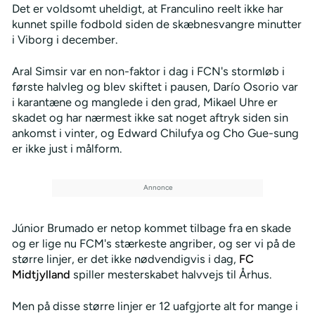
Det er voldsomt uheldigt, at Franculino reelt ikke har
kunnet spille fodbold siden de skæbnesvangre minutter
i Viborg i december.
Aral Simsir var en non-faktor i dag i FCN's stormløb i
første halvleg og blev skiftet i pausen, Darío Osorio var
i karantæne og manglede i den grad, Mikael Uhre er
skadet og har nærmest ikke sat noget aftryk siden sin
ankomst i vinter, og Edward Chilufya og Cho Gue-sung
er ikke just i målform.
Júnior Brumado er netop kommet tilbage fra en skade
og er lige nu FCM's stærkeste angriber, og ser vi på de
større linjer, er det ikke nødvendigvis i dag,
FC
Midtjylland
spiller mesterskabet halvvejs til Århus.
Men på disse større linjer er 12 uafgjorte alt for mange i