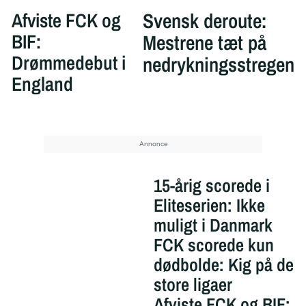
Afviste FCK og
Svensk deroute:
BIF:
Mestrene tæt på
Drømmedebut i
nedrykningsstregen
England
15-årig scorede i
Eliteserien: Ikke
muligt i Danmark
FCK scorede kun
dødbolde: Kig på de
store ligaer
Afviste FCK og BIF: