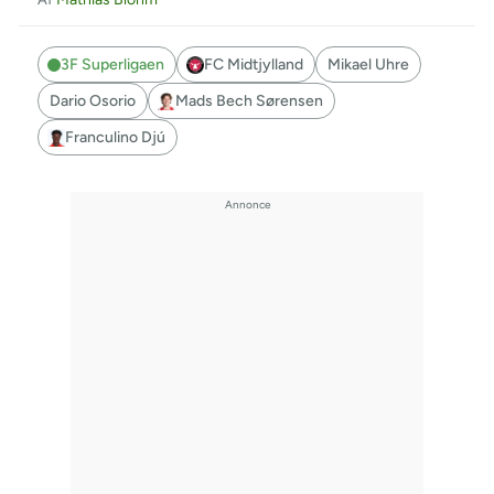
3F Superligaen
FC Midtjylland
Mikael Uhre
Dario Osorio
Mads Bech Sørensen
Franculino Djú