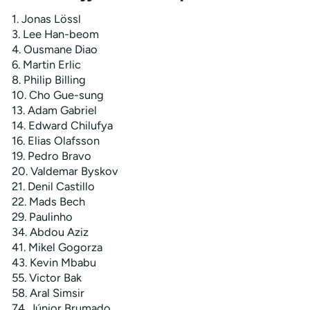
1. Jonas Lössl
3. Lee Han-beom
4. Ousmane Diao
6. Martin Erlic
8. Philip Billing
10. Cho Gue-sung
13. Adam Gabriel
14. Edward Chilufya
16. Elias Olafsson
19. Pedro Bravo
20. Valdemar Byskov
21. Denil Castillo
22. Mads Bech
29. Paulinho
34. Abdou Aziz
41. Mikel Gogorza
43. Kevin Mbabu
55. Victor Bak
58. Aral Simsir
74. Júnior Brumado