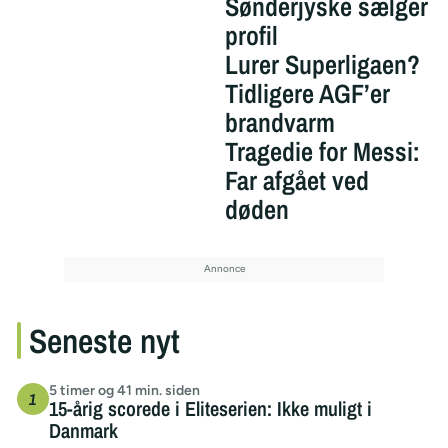
Sønderjyske sælger
profil
Lurer Superligaen?
Tidligere AGF’er
brandvarm
Tragedie for Messi:
Far afgået ved
døden
Seneste nyt
5 timer og 41 min. siden
15-årig scorede i Eliteserien: Ikke muligt i
Danmark