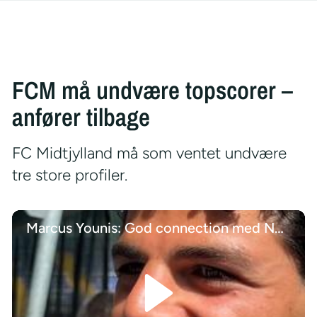
FCM må undvære topscorer –
anfører tilbage
FC Midtjylland må som ventet undvære
tre store profiler.
Marcus Younis: God connection med Nørgaard