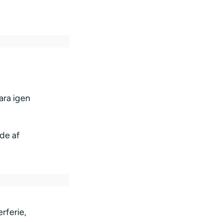
ara igen
de af
rferie,