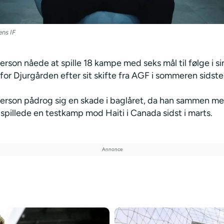
ens IF
rson nåede at spille 18 kampe med seks mål til følge i s
or Djurgården efter sit skifte fra AGF i sommeren sidste 
erson pådrog sig en skade i baglåret, da han sammen me
spillede en testkamp mod Haiti i Canada sidst i marts.