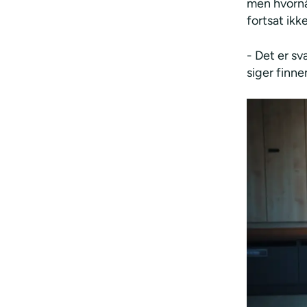
men hvornå
fortsat ikk
- Det er sv
siger finne