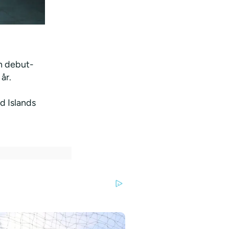
in debut-
år.
d Islands