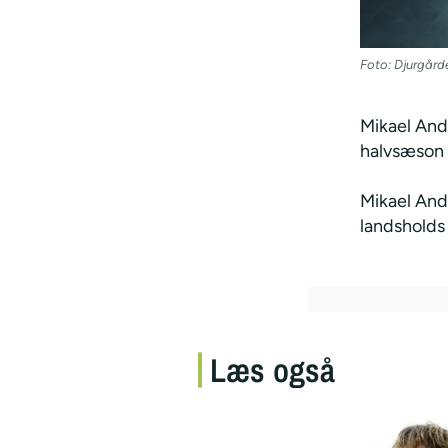
Foto: Djurgård
Mikael Ande
halvsæson f
Mikael And
landsholds 