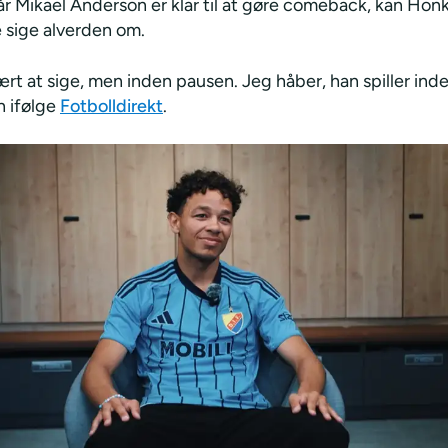
r Mikael Anderson er klar til at gøre comeback, kan Hon
e sige alverden om.
ært at sige, men inden pausen. Jeg håber, han spiller ind
n ifølge
Fotbolldirekt
.