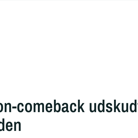
on-comeback udskudt
den