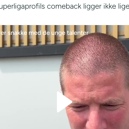
uperligaprofils comeback ligger ikke lig
er snakke med de unge talenter