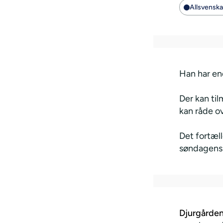
Allsvensk
Han har end
Der kan ti
kan råde o
Det fortæl
søndagens
Djurgårde