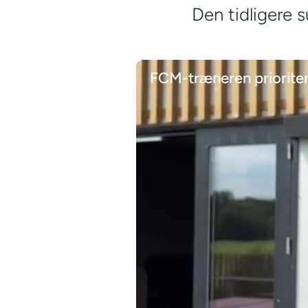
Den tidligere s
FCM-træneren prioriter