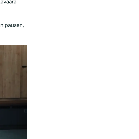
kavaara
en pausen,