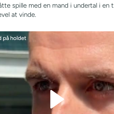
tte spille med en mand i undertal i en 
vel at vinde.
 på holdet