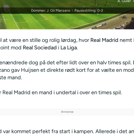
A. Güler
Dommer: J. Gil Manzano
Pausestilling: 0-2
|
il at være en stille og rolig lørdag, hvor
Real Madrid
nemt 
point mod
Real Sociedad
i
La Liga
.
enændrede dog på det efter lidt over en halv times spil
ano gav Huijsen et direkte rødt kort for at vælte en mo
ste mand.
Real Madrid en mand i undertal i over en times spil.
 var kommet perfekt fra start i kampen. Allerede i det a