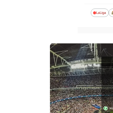
LaLiga
Mi