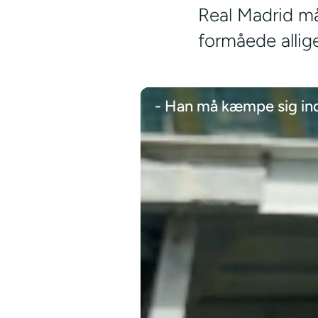
Real Madrid må
formåede allige
- Han må kæmpe sig ind