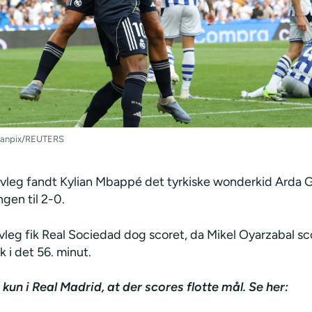
Scanpix/REUTERS
alvleg fandt Kylian Mbappé det tyrkiske wonderkid Arda 
gen til 2-0.
lvleg fik Real Sociedad dog scoret, da Mikel Oyarzabal s
k i det 56. minut.
 kun i Real Madrid, at der scores flotte mål.
Se her: