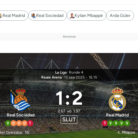
Real Madrid
Real Sociedad
Kylian Mbappé
Arda Güler
La Liga
|
Runde 4
Reale Arena
|
13 sep 2025
-
16.15
1
:
2
2.67
1.97
xG
Real Sociedad
Real Madrid
SLUT
V
U
U
U
T
T
V
V
V
V
kel Oyarzabal
56'
K. Mbappé