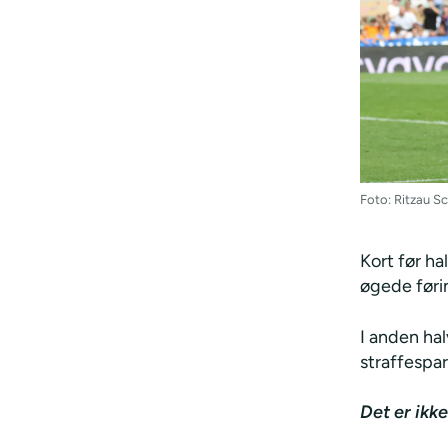
Foto: Ritzau 
Kort før h
øgede førin
I anden ha
straffespar
Det er ikke