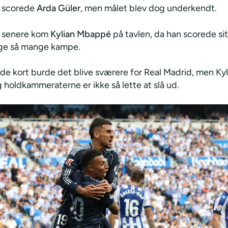
t scorede
Arda Güler
, men målet blev dog underkendt.
r senere kom
Kylian Mbappé
på tavlen, da han scorede sit
 lige så mange kampe.
de kort burde det blive sværere for Real Madrid, men Kyl
holdkammeraterne er ikke så lette at slå ud.