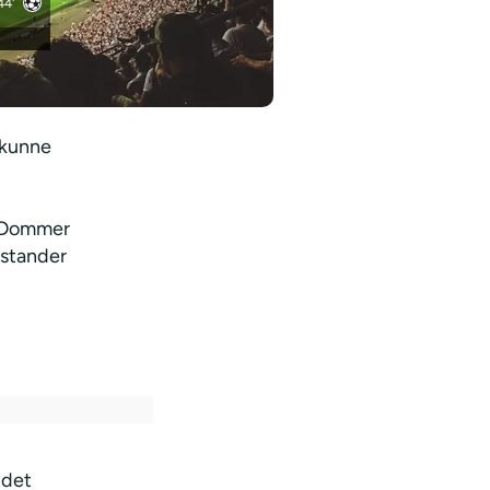
44'
kunne
. Dommer
dstander
ndet