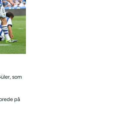
Güler, som
corede på