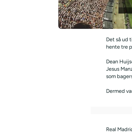
Det så ud t
hente tre 
Dean Huijs
Jesus Manz
som bager
Dermed var 
Real Madrid