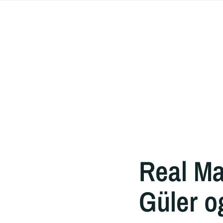
Real Mad
Güler o