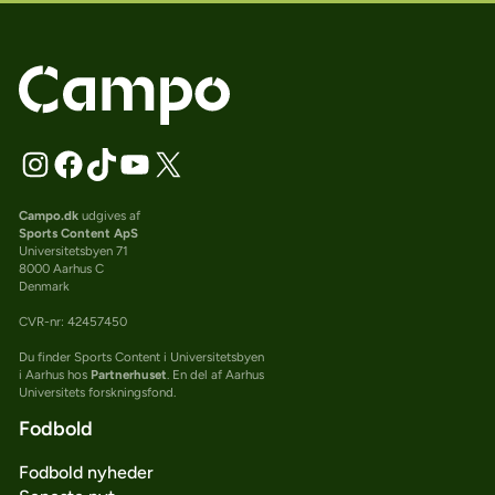
Campo.dk
udgives af
Sports Content ApS
Universitetsbyen 71
8000 Aarhus C
Denmark
CVR-nr: 42457450
Du finder Sports Content i Universitetsbyen
i Aarhus hos
Partnerhuset
. En del af Aarhus
Universitets forskningsfond.
Fodbold
Fodbold nyheder