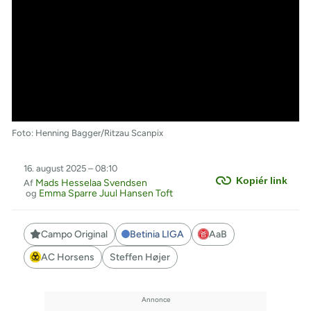
Foto: Henning Bagger/Ritzau Scanpix
16. august 2025 – 08:10
Kopiér link
Mads Hesselaa Svendsen
Af
Emma Sparre Juul Hansen Toft
og
Campo Original
Betinia LIGA
AaB
AC Horsens
Steffen Højer