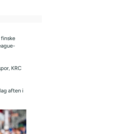
 finske
League-
spor, KRC
dag aften i