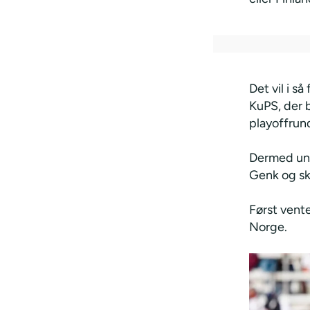
Det vil i s
KuPS, der 
playoffrun
Dermed und
Genk og s
Først vente
Norge.