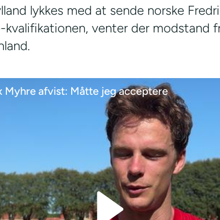
lland lykkes med at sende norske Fredri
kvalifikationen, venter der modstand f
nland.
x Myhre afvist: Måtte jeg acceptere