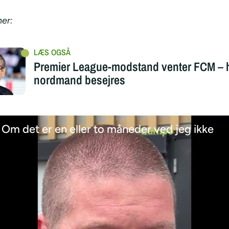
er:
Premier League-modstand venter FCM – h
nordmand besejres
 Om det er en eller to måneder ved jeg ikke