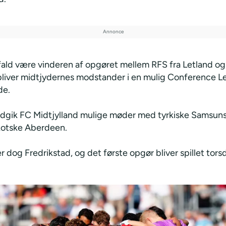
å fald være vinderen af opgøret mellem RFS fra Letland og
bliver midtjydernes modstander i en mulig Conference 
de.
gik FC Midtjylland mulige møder med tyrkiske Samsun
kotske Aberdeen.
r dog Fredrikstad, og det første opgør bliver spillet tors