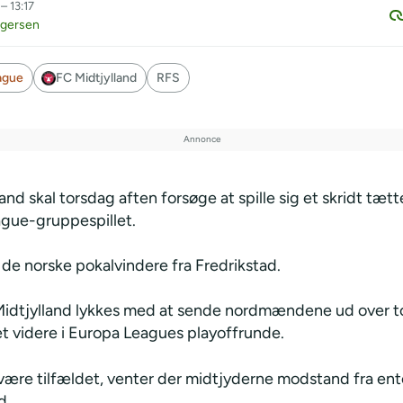
– 13:17
egersen
ague
FC Midtjylland
RFS
and skal torsdag aften forsøge at spille sig et skridt tæt
gue-gruppespillet.
de norske pokalvindere fra Fredrikstad.
Midtjylland lykkes med at sende nordmændene ud over t
et videre i Europa Leagues playoffrunde.
 være tilfældet, venter der midtjyderne modstand fra en
d.