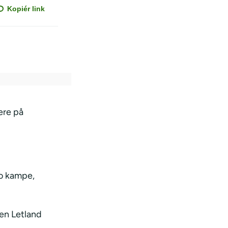
Kopiér link
tere på
o kampe,
ten Letland