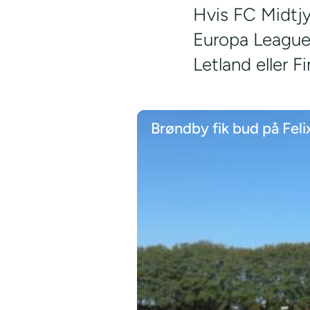
Hvis FC Midtjy
Europa League-
Letland eller Fi
Brøndby fik bud på Feli