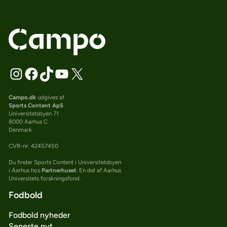
Campo.dk
udgives af
Sports Content ApS
Universitetsbyen 71
8000 Aarhus C
Denmark
CVR-nr: 42457450
Du finder Sports Content i Universitetsbyen
i Aarhus hos
Partnerhuset
. En del af Aarhus
Universitets forskningsfond.
Fodbold
Fodbold nyheder
Seneste nyt