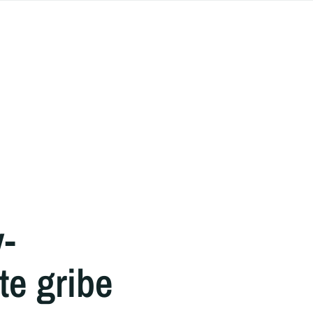
y-
te gribe