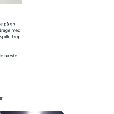
de på en
idrage med
spillertrup,
 de næste
er