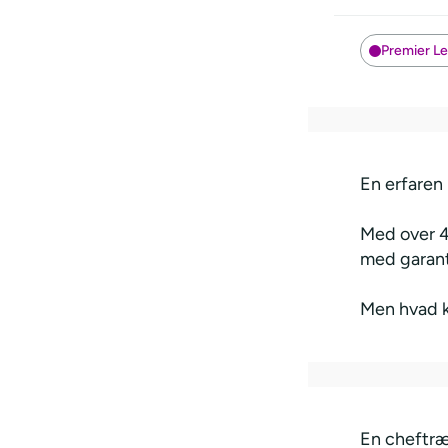
Premier L
En erfaren h
Med over 
med garanti
Men hvad ka
En cheftræ