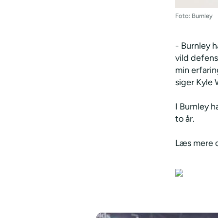
Foto: Burnley
- Burnley 
vild defen
min erfarin
siger Kyle 
I Burnley h
to år.
Læs mere o