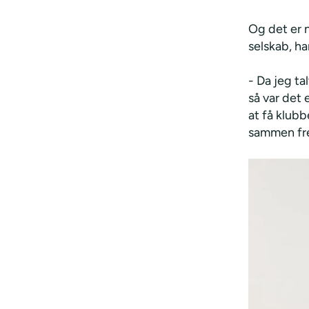
Og det er n
selskab, h
- Da jeg t
så var det 
at få klubb
sammen fre