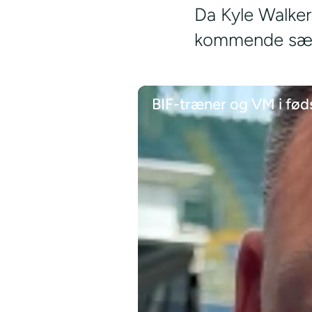
Da Kyle Walker 
kommende sæson
BIF-træner og VM i fød