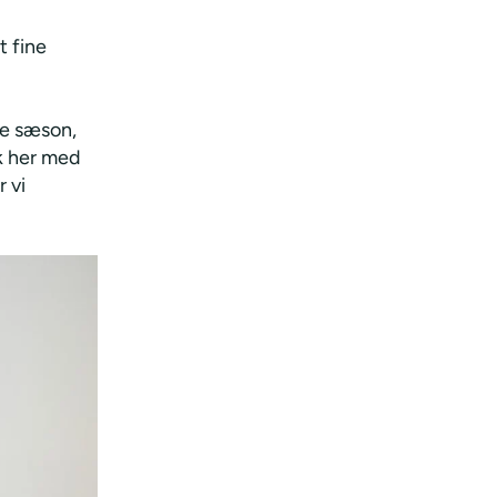
t fine
de sæson,
sk her med
 vi