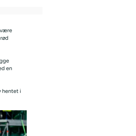
være
brød
igge
ed en
v hentet i