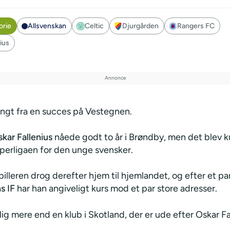
orie
Allsvenskan
Celtic
Djurgården
Rangers FC
ius
angt fra en succes på Vestegnen.
kar Fallenius
nåede godt to år i Brøndby, men det blev ku
perligaen for den unge svensker.
illeren drog derefter hjem til hjemlandet, og efter et pa
s IF
har han angiveligt kurs mod et par store adresser.
ig mere end en klub i Skotland, der er ude efter Oskar Fa