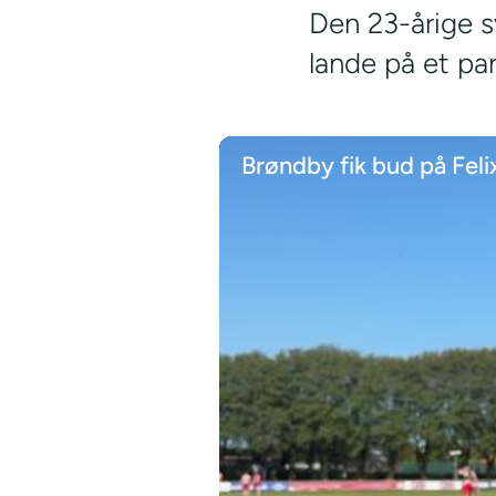
Den 23-årige s
lande på et par
Brøndby fik bud på Feli