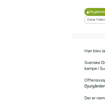
Rygtehist
Oskar Fallen
Han blev l
Svenske
Os
kampe i Su
Offensivssp
Djurgården
Der er neml