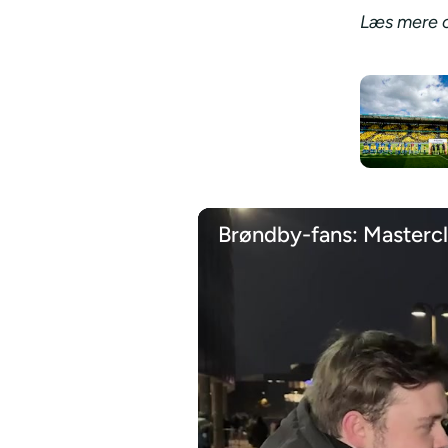
Læs mere o
Brøndby-fans: Mastercla