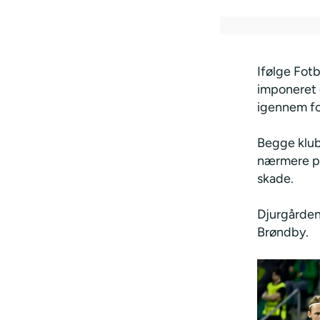
Ifølge Fot
imponeret o
igennem fo
Begge klubb
nærmere på
skade.
Djurgårdens
Brøndby.