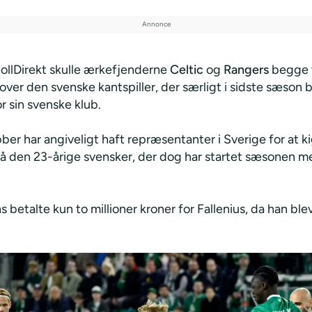
bollDirekt skulle ærkefjenderne
Celtic
og
Rangers
begge 
ver den svenske kantspiller, der særligt i sidste sæson 
r sin svenske klub.
er har angiveligt haft repræsentanter i Sverige for at k
 den 23-årige svensker, der dog har startet sæsonen m
 betalte kun to millioner kroner for Fallenius, da han ble