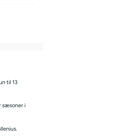
n til 13
r sæsoner i
llenius.