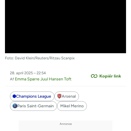
Foto: David Klein/Reuters/Ritzau Scanpix
28. april 2025 – 22:54
Kopiér link
Emma Sparre Juul Hansen Toft
Af
Champions League
Arsenal
Paris Saint-Germain
Mikel Merino