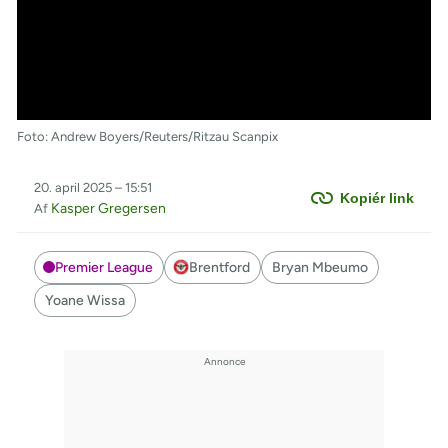
Foto: Andrew Boyers/Reuters/Ritzau Scanpix
20. april 2025 – 15:51
Kopiér link
Kasper Gregersen
Af
Premier League
Brentford
Bryan Mbeumo
Yoane Wissa