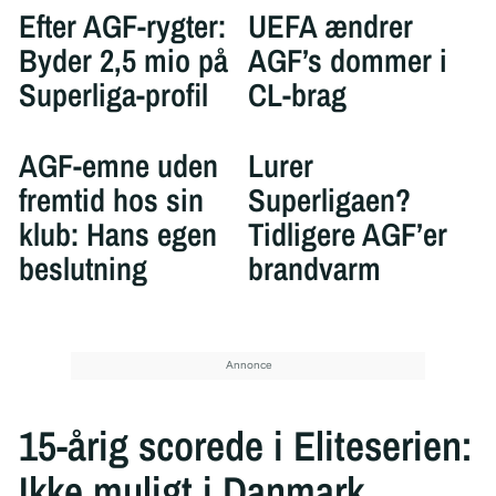
Efter AGF-rygter:
UEFA ændrer
Byder 2,5 mio på
AGF’s dommer i
Superliga-profil
CL-brag
AGF-emne uden
Lurer
fremtid hos sin
Superligaen?
klub: Hans egen
Tidligere AGF’er
beslutning
brandvarm
15-årig scorede i Eliteserien:
Ikke muligt i Danmark