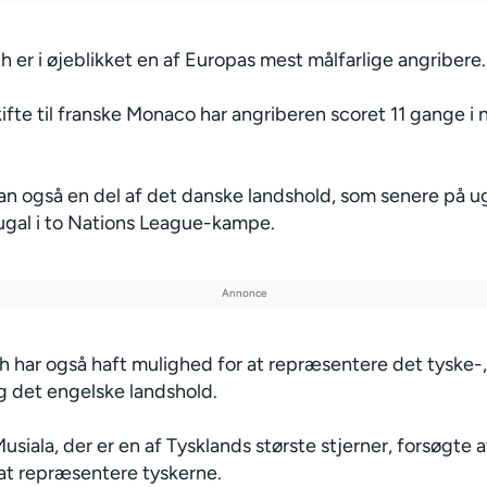
h er i øjeblikket en af Europas mest målfarlige angribere.
kifte til franske Monaco har angriberen scoret 11 gange i n
han også en del af det danske landshold, som senere på u
gal i to Nations League-kampe.
h har også haft mulighed for at repræsentere det tyske-,
g det engelske landshold.
siala, der er en af Tysklands største stjerner, forsøgte a
l at repræsentere tyskerne.