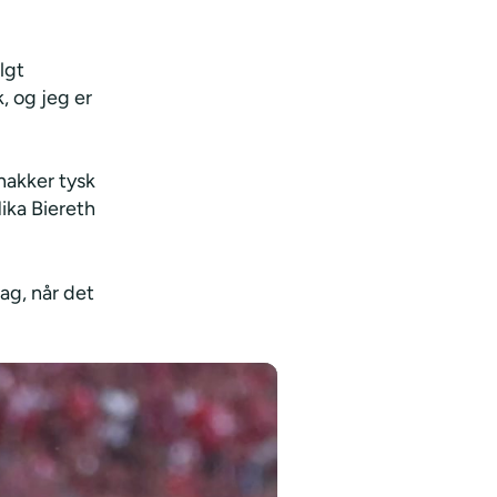
lgt
k, og jeg er
snakker tysk
Mika Biereth
ag, når det