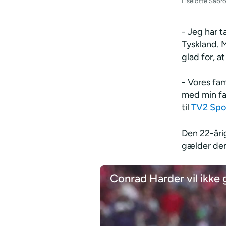
Liselotte Sabr
- Jeg har t
Tyskland. M
glad for, a
- Vores fam
med min far
til
TV2 Spo
Den 22-åri
gælder den
Conrad Harder vil ikke 