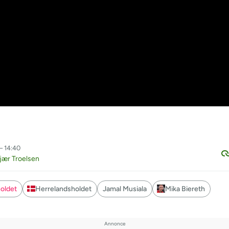
– 14:40
jær Troelsen
oldet
Herrelandsholdet
Jamal Musiala
Mika Biereth