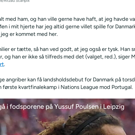
oe/Ritzau Scanpix
alt med ham, og han ville gerne have haft, at jeg havde va
en i mit hjerte har jeg altid gerne villet spille for Danmar
t jeg er kommet med her.
ilier er tætte, så han ved godt, at jeg også er tysk. Han 
, og han er ikke så tilfreds med det (valget, red.), siger 
rt
.
ge angriber kan få landsholdsdebut for Danmark på torsd
 første kvartfinalekamp i Nations League mod Portugal.
gå i fodsporene på Yussuf Poulsen i Leipzig