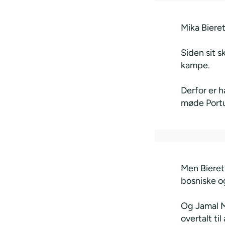
Mika Bieret
Siden sit s
kampe.
Derfor er 
møde Portu
Men Bieret
bosniske o
Og Jamal Mu
overtalt ti