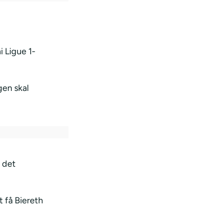
i Ligue 1-
gen skal
 det
t få Biereth