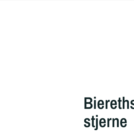
Biereth
stjerne