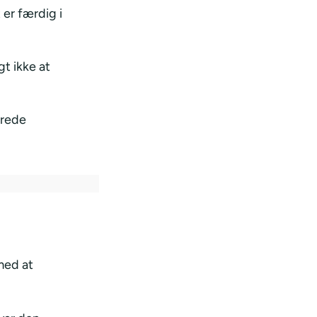
 er færdig i
gt ikke at
erede
 med at