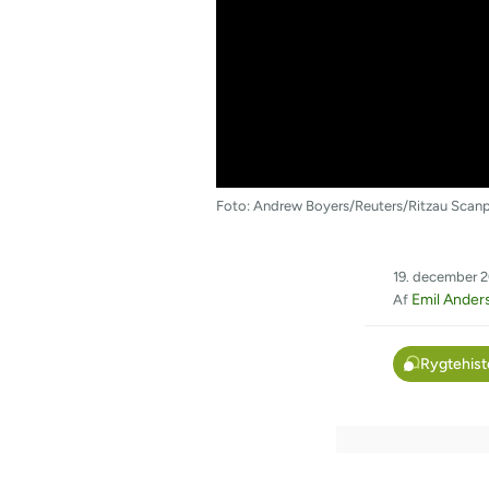
Foto: Andrew Boyers/Reuters/Ritzau Scanp
19. december 2
Emil Ander
Af
Rygtehist