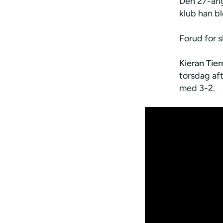
Den 27-åri
klub han bl
Forud for s
Kieran Tie
torsdag af
med 3-2.