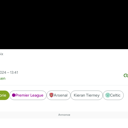
ix
024 – 13:41
sen
orie
Premier League
Arsenal
Kieran Tierney
Celtic