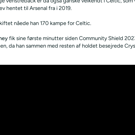
ge venstreback er da også ganske velkendt i Celtic, som 
ev hentet til Arsenal fra i 2019.
kiftet nåede han 170 kampe for Celtic.
rney
fik sine første minutter siden Community Shield 202
ten, da han sammen med resten af holdet besejrede Crys