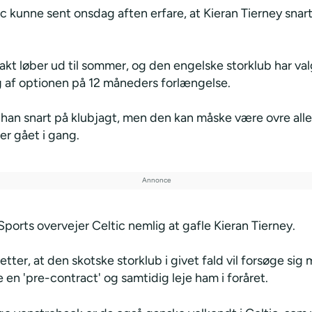
c kunne sent onsdag aften erfare, at Kieran Tierney snart
kt løber ud til sommer, og den engelske storklub har val
g af optionen på 12 måneders forlængelse.
l han snart på klubjagt, men den kan måske være ovre all
er gået i gang.
Sports overvejer Celtic nemlig at gafle Kieran Tierney.
tter, at den skotske storklub i givet fald vil forsøge sig
 en 'pre-contract' og samtidig leje ham i foråret.