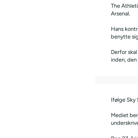
The Athleti
Arsenal.
Hans kontra
benytte si
Derfor ska
inden, den 
Ifølge Sky 
Mediet bere
underskrive