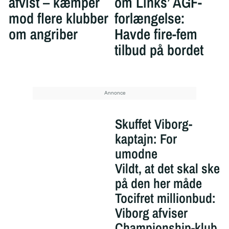
afvist – kæmper
om Links’ AGF-
mod flere klubber
forlængelse:
om angriber
Havde fire-fem
tilbud på bordet
Skuffet Viborg-
kaptajn: For
umodne
Vildt, at det skal ske
på den her måde
Tocifret millionbud:
Viborg afviser
Championship-klub