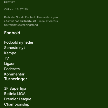
Denmark
CVR-nr: 42457450
Du finder Sports Content i Universitetsbyen
i Aarhus hos
Partnerhuset
. En del af Aarhus
Universitets forskningsfond.
Fodbold
Fodbold nyheder
Seneste nyt
Kampe
TV
Ligaer
Podcasts
Kommentar
Turneringer
3F Superliga
Betinia LIGA
Premier League
Championship