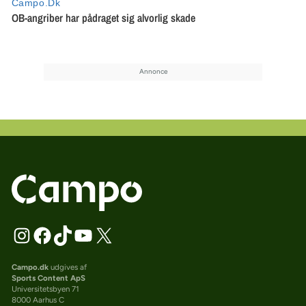
Campo.dk
udgives af
Sports Content ApS
Universitetsbyen 71
8000 Aarhus C