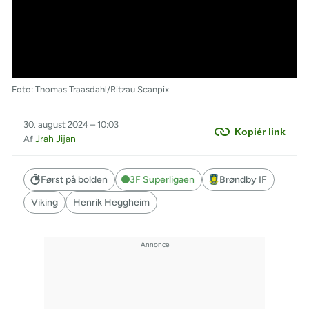
Foto: Thomas Traasdahl/Ritzau Scanpix
30. august 2024 – 10:03
Kopiér link
Jrah Jijan
Af
Først på bolden
3F Superligaen
Brøndby IF
Viking
Henrik Heggheim