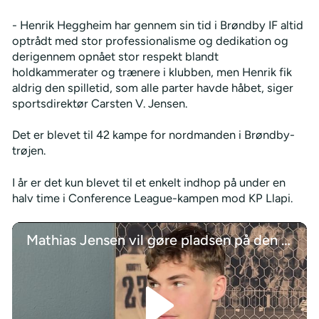
- Henrik Heggheim har gennem sin tid i Brøndby IF altid
optrådt med stor professionalisme og dedikation og
derigennem opnået stor respekt blandt
holdkammerater og trænere i klubben, men Henrik fik
aldrig den spilletid, som alle parter havde håbet, siger
sportsdirektør Carsten V. Jensen.
Det er blevet til 42 kampe for nordmanden i Brøndby-
trøjen.
I år er det kun blevet til et enkelt indhop på under en
halv time i Conference League-kampen mod KP Llapi.
Mathias Jensen vil gøre pladsen på den centrale midtbane i Brøndby IF til sin egen