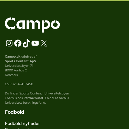
Campo.dk
udgives af
Sports Content ApS
Universitetsbyen 71
8000 Aarhus C
Denmark
CVR-nr: 42457450
Du finder Sports Content i Universitetsbyen
i Aarhus hos
Partnerhuset
. En del af Aarhus
Universitets forskningsfond.
Fodbold
Fodbold nyheder