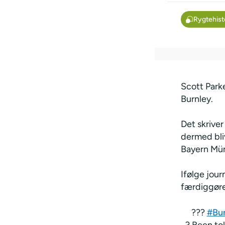
Rygtehist
Scott Parke
Burnley.
Det skriver
dermed bli
Bayern Mü
Ifølge jour
færdiggøre
???
#Bu
?️ Been to