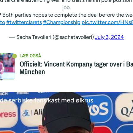
job.
 Both parties hopes to complete the deal before the w
to
#twitterclarets
#Championship
pic.twitter.com/HNs
— Sacha Tavolieri (@sachatavolieri)
July 3, 2024
Officielt: Vincent Kompany tager over i B
München
e serbiske fans kast med ølkrus