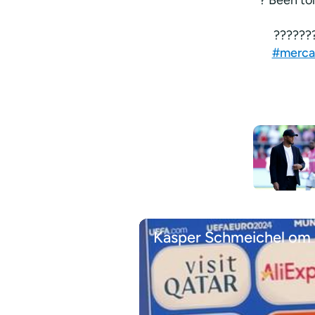
???????
#merca
Kasper Schmeichel om d