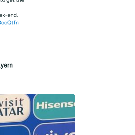
eek-end.
8ocQtfn
ayern