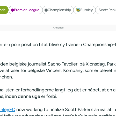
orie
Premier League
Championship
Burnley
Scott Park
r er i pole position til at blive ny træner i Championship
 den belgiske journalist Sacho Tavolieri på X onsdag. Parke
ve afløser for belgiske Vincent Kompany, som er blevet n
nchen.
nalisten er forhandlingerne langt, og det er håbet, at en a
s, inden denne uge er forbi.
rnleyFC
now working to finalize Scott Parker’s arrival at T
ld talks are advancing well and that’s he’s in pole position