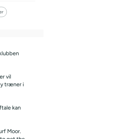
er
-klubben
r vil
y træner i
ftale kan
urf Moor.
 to get the