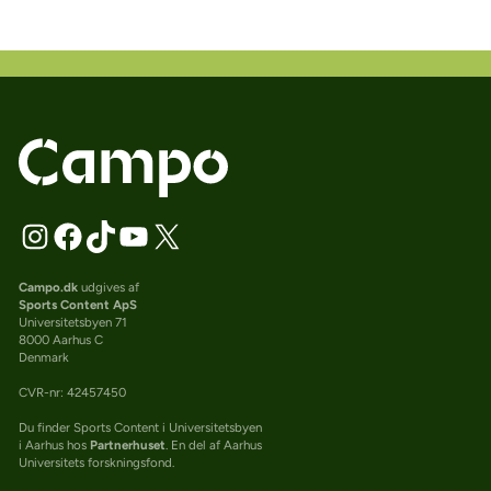
Campo.dk
udgives af
Sports Content ApS
Universitetsbyen 71
8000 Aarhus C
Denmark
CVR-nr: 42457450
Du finder Sports Content i Universitetsbyen
i Aarhus hos
Partnerhuset
. En del af Aarhus
Universitets forskningsfond.