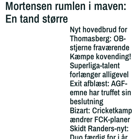
Mortensen rumlen i maven:
En tand større
Nyt hovedbrud for
Thomasberg: OB-
stjerne fraværende
Kæmpe kovending!
Superliga-talent
forlænger alligevel
Exit afblæst: AGF-
emne har truffet sin
beslutning
Bizart: Cricketkamp
ændrer FCK-planer
Skidt Randers-nyt:
Duo færdig for i år