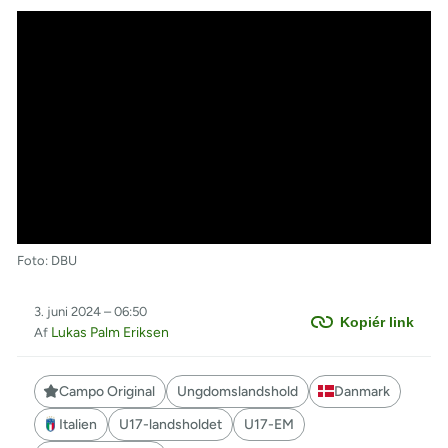
Foto: DBU
3. juni 2024 – 06:50
Kopiér link
Lukas Palm Eriksen
Af
Campo Original
Ungdomslandshold
Danmark
Italien
U17-landsholdet
U17-EM