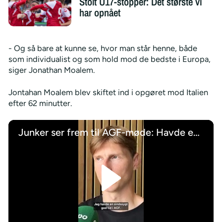
Stolt U17-stopper: Det største vi
har opnået
- Og så bare at kunne se, hvor man står henne, både
som individualist og som hold mod de bedste i Europa,
siger Jonathan Moalem.
Jontahan Moalem blev skiftet ind i opgøret mod Italien
efter 62 minutter.
Junker ser frem til AGF-møde: Havde en sindssygt god tid
/