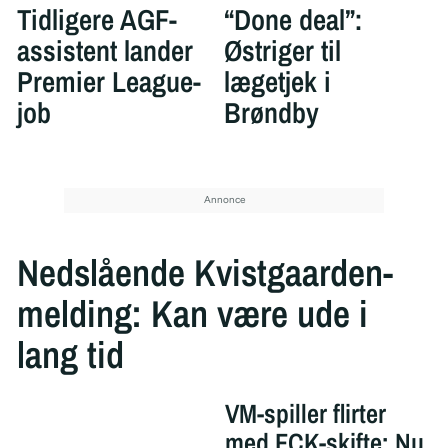
Tidligere AGF-
“Done deal”:
assistent lander
Østriger til
Premier League-
lægetjek i
job
Brøndby
Nedslående Kvistgaarden-
melding: Kan være ude i
lang tid
VM-spiller flirter
med FCK-skifte: Nu