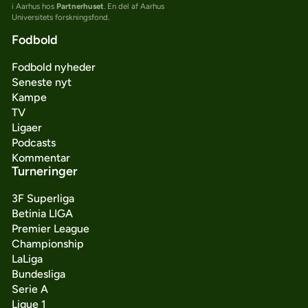
i Aarhus hos
Partnerhuset
. En del af Aarhus
Universitets forskningsfond.
Fodbold
Fodbold nyheder
Seneste nyt
Kampe
TV
Ligaer
Podcasts
Kommentar
Turneringer
3F Superliga
Betinia LIGA
Premier League
Championship
LaLiga
Bundesliga
Serie A
Ligue 1