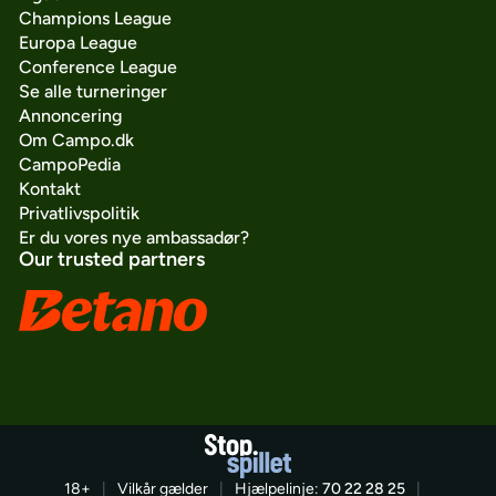
Champions League
Europa League
Conference League
Se alle turneringer
Annoncering
Om Campo.dk
CampoPedia
Kontakt
Privatlivspolitik
Er du vores nye ambassadør?
Our trusted partners
18+
|
Vilkår gælder
|
Hjælpelinje:
70 22 28 25
|