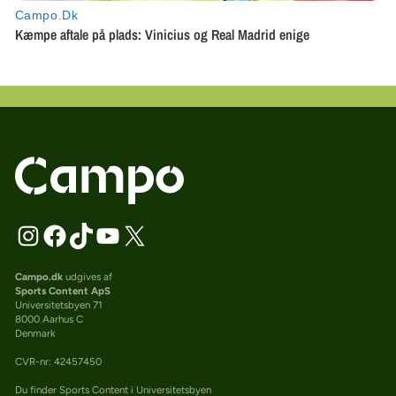
Campo.dk
udgives af
Sports Content ApS
Universitetsbyen 71
8000 Aarhus C
Denmark
CVR-nr: 42457450
Du finder Sports Content i Universitetsbyen