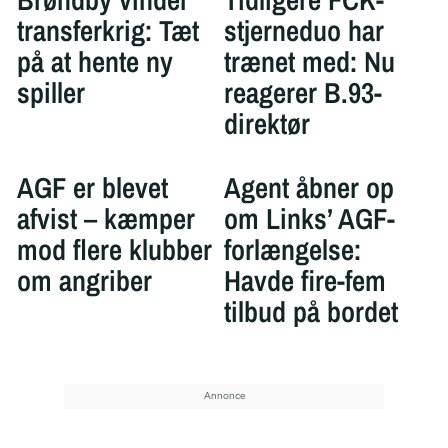
transferkrig: Tæt
stjerneduo har
på at hente ny
trænet med: Nu
spiller
reagerer B.93-
direktør
AGF er blevet
Agent åbner op
afvist – kæmper
om Links’ AGF-
mod flere klubber
forlængelse:
om angriber
Havde fire-fem
tilbud på bordet