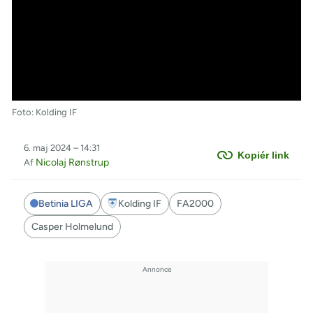
Foto: Kolding IF
6. maj 2024 – 14:31
Kopiér link
Nicolaj Rønstrup
Af
Betinia LIGA
Kolding IF
FA2000
Casper Holmelund