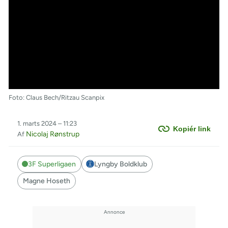
Foto: Claus Bech/Ritzau Scanpix
1. marts 2024 – 11:23
Kopiér link
Nicolaj Rønstrup
Af
3F Superligaen
Lyngby Boldklub
Magne Hoseth