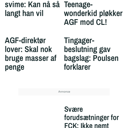
svime: Kan nå så
Teenage-
langt han vil
wonderkid pløkker
AGF mod CL!
AGF-direktør
Tingager-
lover: Skal nok
beslutning gav
bruge masser af
bagslag: Poulsen
penge
forklarer
Svære
forudsætninger for
FCK: Ikke nemt