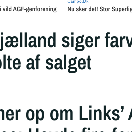
ælland siger farve
olte af salget
ner op om Links’