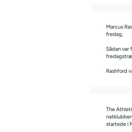
Marcus Ras
fredag.
Sådan var f
fredagstræn
Rashford va
The Athlet
natklubbe
startede i