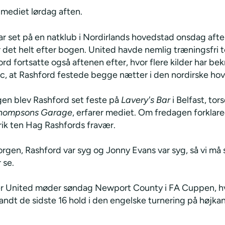
 mediet lørdag aften.
r set på en natklub i Nordirlands hovedstad onsdag aften
r det helt efter bogen. United havde nemlig træningsfri 
d fortsatte også aftenen efter, hvor flere kilder har bek
ic, at Rashford festede begge nætter i den nordirske ho
n blev Rashford set feste på
Lavery's Bar
i Belfast, to
hompsons Garage
, erfarer mediet. Om fredagen forklar
ik ten Hag Rashfords fravær.
rgen, Rashford var syg og Jonny Evans var syg, så vi må 
 se.
 United møder søndag Newport County i FA Cuppen, hv
andt de sidste 16 hold i den engelske turnering på højkan