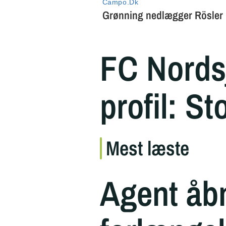
FC Nordsj
profil: St
Mest læste
Agent åb