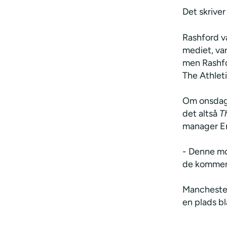
Det skriver
Rashford va
mediet, va
men Rashfor
The Athlet
Om onsdage
det altså
T
manager Er
- Denne mo
de kommer
Manchester
en plads bl