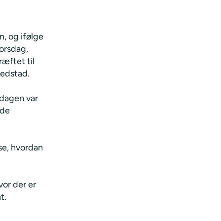
, og ifølge
torsdag,
ræftet til
vedstad.
rsdagen var
ede
se, hvordan
or der er
t.