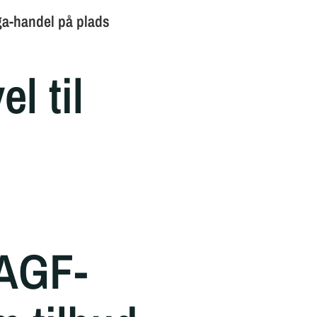
l til
 AGF-