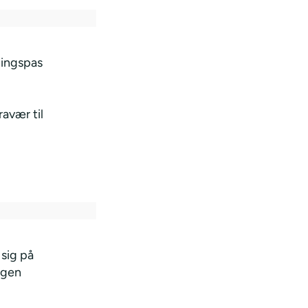
ningspas
avær til
 sig på
ingen