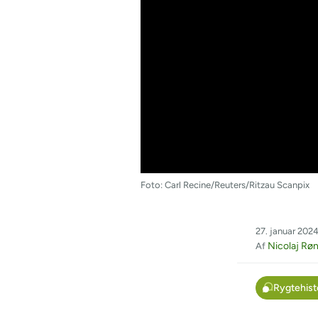
Foto: Carl Recine/Reuters/Ritzau Scanpix
27. januar 2024
Nicolaj Rø
Af
Rygtehist