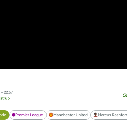
 – 22:57
nstrup
orie
Premier League
Manchester United
Marcus Rashfor