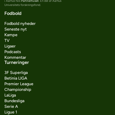
i Aarhus hos
Partnerhuset
. En del af Aarhus
Universitets forskningsfond.
Fodbold
Fodbold nyheder
Seneste nyt
Kampe
TV
Ligaer
Podcasts
Kommentar
Turneringer
3F Superliga
Betinia LIGA
Premier League
Championship
LaLiga
Bundesliga
Serie A
Ligue 1