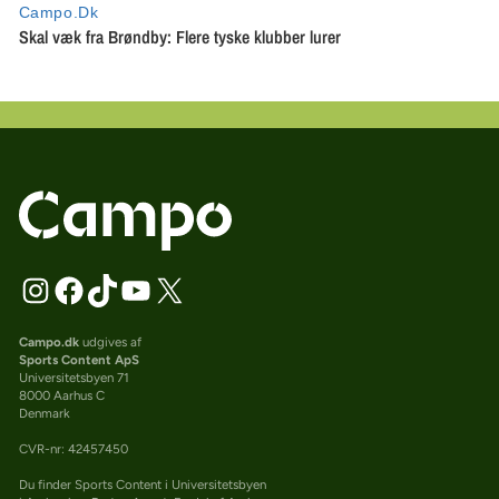
Campo.dk
udgives af
Sports Content ApS
Universitetsbyen 71
8000 Aarhus C
Denmark
CVR-nr: 42457450
Du finder Sports Content i Universitetsbyen