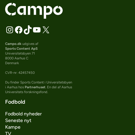
Campo.dk
udgives af
Sports Content ApS
Universitetsbyen 71
8000 Aarhus C
Denmark
CVR-nr: 42457450
Du finder Sports Content i Universitetsbyen
i Aarhus hos
Partnerhuset
. En del af Aarhus
Universitets forskningsfond.
Fodbold
Fodbold nyheder
Seneste nyt
Kampe
TV