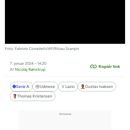
Foto: Fabrizio Corradetti/AP/Ritzau Scanpix
7. januar 2024 – 14:20
Kopiér link
Nicolaj Rønstrup
Af
Serie A
Udinese
Lazio
Gustav Isaksen
Thomas Kristensen