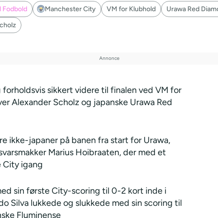
l Fodbold
Manchester City
VM for Klubhold
Urawa Red Diam
cholz
forholdsvis sikkert videre til finalen ved VM for
ver Alexander Scholz og japanske Urawa Red
re ikke-japaner på banen fra start for Urawa,
rsvarsmakker Marius Hoibraaten, der med et
e City igang
 sin første City-scoring til 0-2 kort inde i
o Silva lukkede og slukkede med sin scoring til
ianske Fluminense