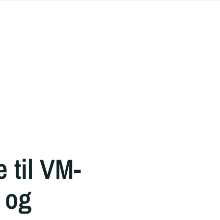
e til VM-
z og