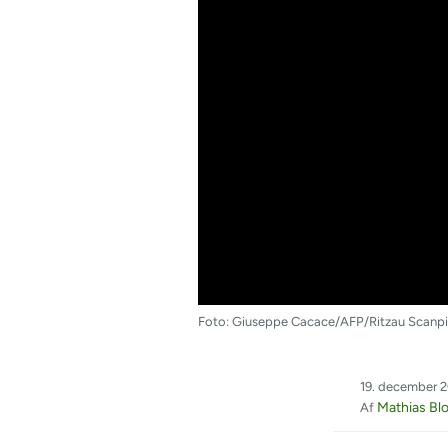
Foto: Giuseppe Cacace/AFP/Ritzau Scanpi
19. december 2
Mathias Bl
Af