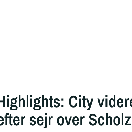
ighlights: City vider
efter sejr over Schol