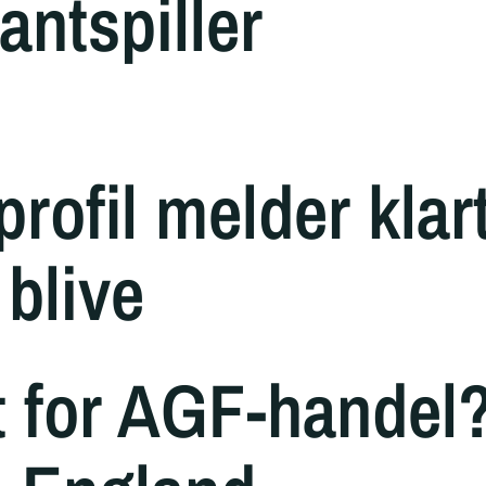
antspiller
rofil melder klar
 blive
t for AGF-handel?