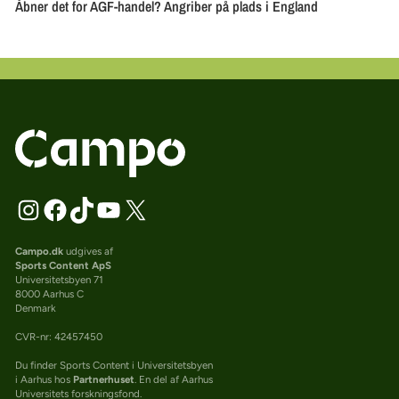
Campo.dk
udgives af
Sports Content ApS
Universitetsbyen 71
8000 Aarhus C
Denmark
CVR-nr: 42457450
Du finder Sports Content i Universitetsbyen
i Aarhus hos
Partnerhuset
. En del af Aarhus
Universitets forskningsfond.