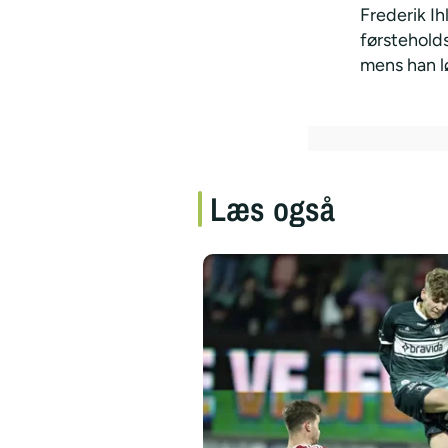
Frederik Ih
førsteholds
mens han l