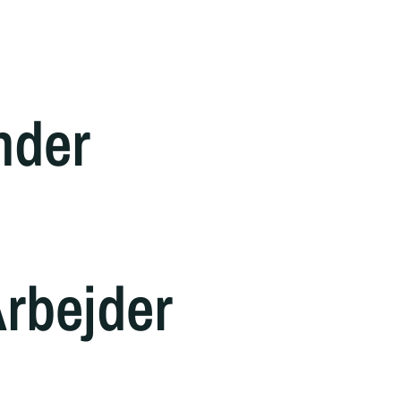
nder
rbejder