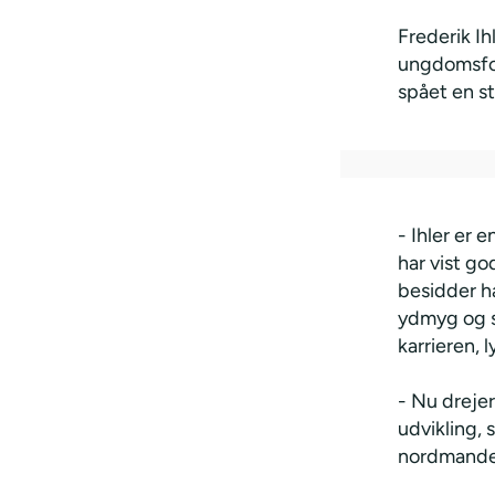
Frederik Ih
ungdomsfod
spået en st
- Ihler er 
har vist go
besidder h
ydmyg og se
karrieren, 
- Nu drejer
udvikling, 
nordmande