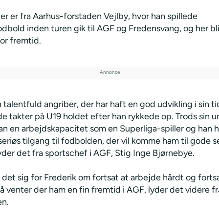
ler er fra Aarhus-forstaden Vejlby, hvor han spillede
bold inden turen gik til AGF og Fredensvang, og her bl
or fremtid.
en talentfuld angriber, der har haft en god udvikling i sin t
de takter på U19 holdet efter han rykkede op. Trods sin u
an en arbejdskapacitet som en Superliga-spiller og han h
riøs tilgang til fodbolden, der vil komme ham til gode s
lyder det fra
sportschef i AGF, Stig Inge Bjørnebye.
 det sig for Frederik om fortsat at arbejde hårdt og forts
så venter der ham en fin fremtid i AGF, lyder det videre fr
n.