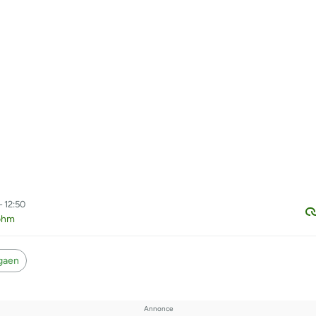
– 12:50
ohm
igaen