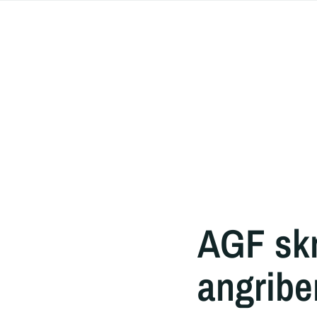
AGF skr
angribe