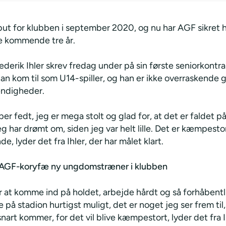
but for klubben i september 2020, og nu har AGF sikret 
de kommende tre år.
ederik Ihler skrev fredag under på sin første seniorkontra
an kom til som U14-spiller, og han er ikke overraskende g
ndigheder.
per fedt, jeg er mega stolt og glad for, at det er faldet p
eg har drømt om, siden jeg var helt lille. Det er kæmpest
nde, lyder det fra Ihler, der har målet klart.
AGF-koryfæ ny ungdomstræner i klubben
er at komme ind på holdet, arbejde hårdt og så forhåben
le på stadion hurtigst muligt, det er noget jeg ser frem til
nart kommer, for det vil blive kæmpestort, lyder det fra I