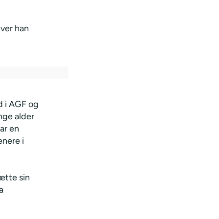
iver han
id i AGF og
nge alder
ar en
enere i
ætte sin
a