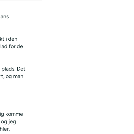
hans
kt i den
lad for de
å plads. Det
ort, og man
tlig komme
, og jeg
hler.