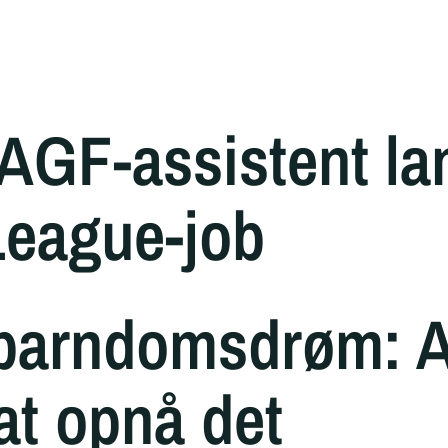
 AGF-assistent la
League-job
barndomsdrøm: A
 at opnå det