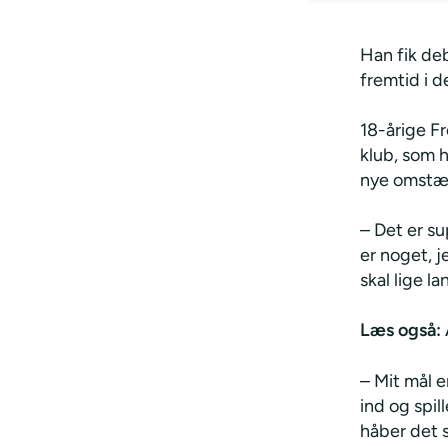
Han fik de
fremtid i 
18-årige Fr
klub, som h
nye omstæ
– Det er su
er noget, j
skal lige la
Læs også:
– Mit mål 
ind og spil
håber det s