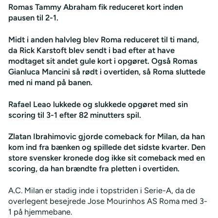
Romas Tammy Abraham fik reduceret kort inden
pausen til 2-1.
Midt i anden halvleg blev Roma reduceret til ti mand,
da Rick Karstoft blev sendt i bad efter at have
modtaget sit andet gule kort i opgøret. Også Romas
Gianluca Mancini så rødt i overtiden, så Roma sluttede
med ni mand på banen.
Rafael Leao lukkede og slukkede opgøret med sin
scoring til 3-1 efter 82 minutters spil.
Zlatan Ibrahimovic gjorde comeback for Milan, da han
kom ind fra bænken og spillede det sidste kvarter. Den
store svensker kronede dog ikke sit comeback med en
scoring, da han brændte fra pletten i overtiden.
A.C. Milan er stadig inde i topstriden i Serie-A, da de
overlegent besejrede Jose Mourinhos AS Roma med 3-
1 på hjemmebane.