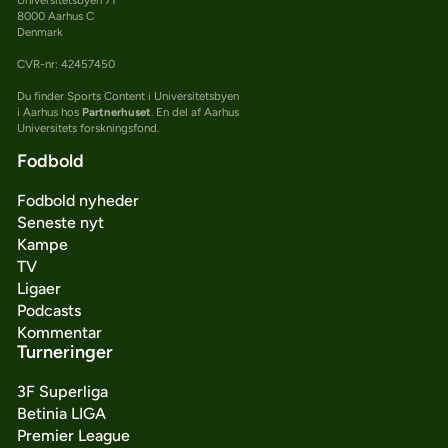
Universitetsbyen 71
8000 Aarhus C
Denmark
CVR-nr: 42457450
Du finder Sports Content i Universitetsbyen
i Aarhus hos
Partnerhuset
. En del af Aarhus
Universitets forskningsfond.
Fodbold
Fodbold nyheder
Seneste nyt
Kampe
TV
Ligaer
Podcasts
Kommentar
Turneringer
3F Superliga
Betinia LIGA
Premier League