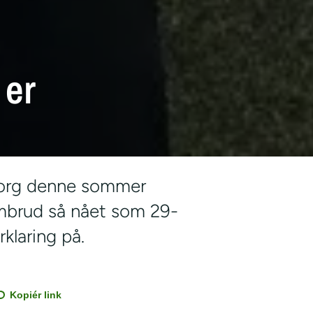
 er
den største fodboldscene i Danmark. Foto:
Kristian Korotayev
iborg denne sommer
embrud så nået som 29-
klaring på.
Kopiér link