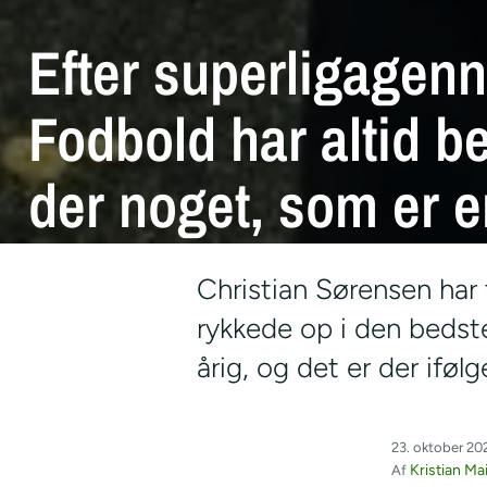
Efter superligagen
Fodbold har altid b
der noget, som er e
Christian Sørensen har etableret sig ud
Christian Sørensen ha
rykkede op i den bedst
årig, og det er der ifø
23. oktober 202
Kristian Ma
Af