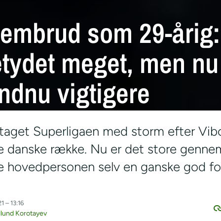
nembrud som 29-årig:
etydet meget, men nu
ndnu vigtigere
enfor fodboldbanen, hvilket har været med til at muliggøre et gennembrud på 
r taget Superligaen med storm efter V
e danske række. Nu er det store genn
lge hovedpersonen selv en ganske god for
1 – 13:16
ilund Korotayev