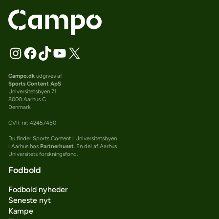
Campo.dk
udgives af
Sports Content ApS
Universitetsbyen 71
8000 Aarhus C
Denmark
CVR-nr: 42457450
Du finder Sports Content i Universitetsbyen
i Aarhus hos
Partnerhuset
. En del af Aarhus
Universitets forskningsfond.
Fodbold
Fodbold nyheder
Seneste nyt
Kampe