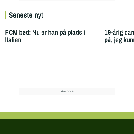
Seneste nyt
FCM bød: Nu er han på plads i
19-årig dans
Italien
på, jeg kun