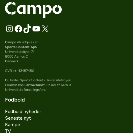
Campo.dk
udgives af
Sports Content ApS
Universitetsbyen 71
8000 Aarhus C
Denmark
CVR-nr: 42457450
Du finder Sports Content i Universitetsbyen
i Aarhus hos
Partnerhuset
. En del af Aarhus
Universitets forskningsfond.
Fodbold
Fodbold nyheder
Seneste nyt
Kampe
TV