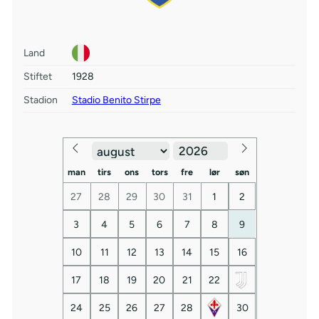
Land
Stiftet
1928
Stadion
Stadio Benito Stirpe
man
tirs
ons
tors
fre
lør
søn
27
28
29
30
31
1
2
3
4
5
6
7
8
9
10
11
12
13
14
15
16
17
18
19
20
21
22
24
25
26
27
28
30