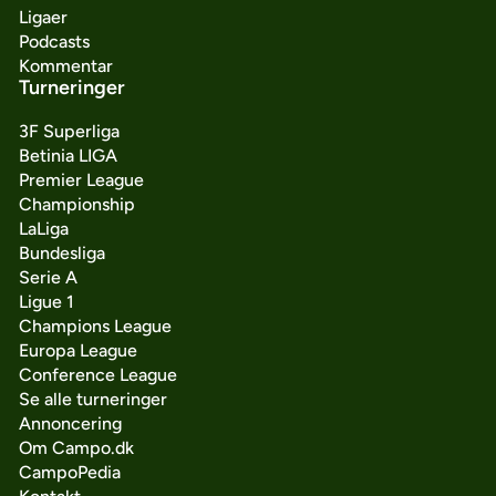
Ligaer
Podcasts
Kommentar
Turneringer
3F Superliga
Betinia LIGA
Premier League
Championship
LaLiga
Bundesliga
Serie A
Ligue 1
Champions League
Europa League
Conference League
Se alle turneringer
Annoncering
Om Campo.dk
CampoPedia