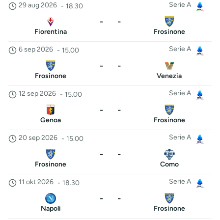
Serie A
29 aug 2026
-
18.30
-
-
Fiorentina
Frosinone
Serie A
6 sep 2026
-
15.00
-
-
Frosinone
Venezia
Serie A
12 sep 2026
-
15.00
-
-
Genoa
Frosinone
Serie A
20 sep 2026
-
15.00
-
-
Frosinone
Como
Serie A
11 okt 2026
-
18.30
-
-
Napoli
Frosinone