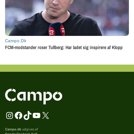
Campo.dk
udgives af
Sports Content ApS