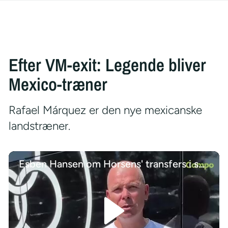
Efter VM-exit: Legende bliver
Mexico-træner
Rafael Márquez er den nye mexicanske
landstræner.
Esben Hansen om Horsens' transfers i sommeren 2026