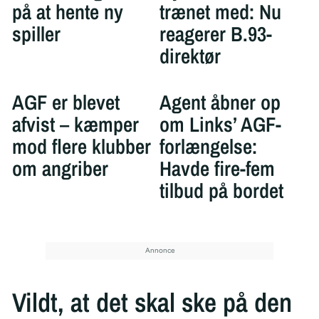
på at hente ny
trænet med: Nu
spiller
reagerer B.93-
direktør
AGF er blevet
Agent åbner op
afvist – kæmper
om Links’ AGF-
mod flere klubber
forlængelse:
om angriber
Havde fire-fem
tilbud på bordet
Vildt, at det skal ske på den