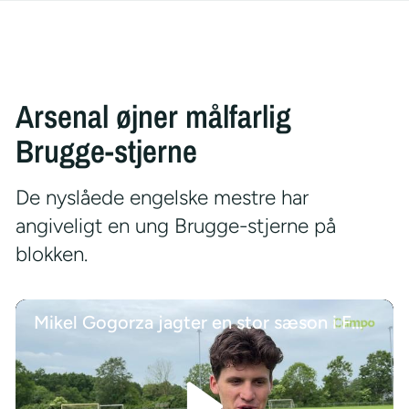
Arsenal øjner målfarlig
Brugge-stjerne
De nyslåede engelske mestre har
angiveligt en ung Brugge-stjerne på
blokken.
Mikel Gogorza jagter en stor sæson i FCM