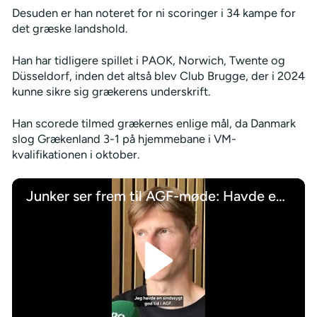
Desuden er han noteret for ni scoringer i 34 kampe for
det græske landshold.
Han har tidligere spillet i PAOK, Norwich, Twente og
Düsseldorf, inden det altså blev Club Brugge, der i 2024
kunne sikre sig grækerens underskrift.
Han scorede tilmed grækernes enlige mål, da Danmark
slog Grækenland 3-1 på hjemmebane i VM-
kvalifikationen i oktober.
Junker ser frem til AGF-møde: Havde en sindssygt god tid