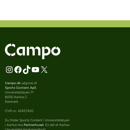
Campo.dk
udgives af
Sports Content ApS
Universitetsbyen 71
8000 Aarhus C
Denmark
CVR-nr: 42457450
Du finder Sports Content i Universitetsbyen
i Aarhus hos
Partnerhuset
. En del af Aarhus
Universitets forskningsfond.