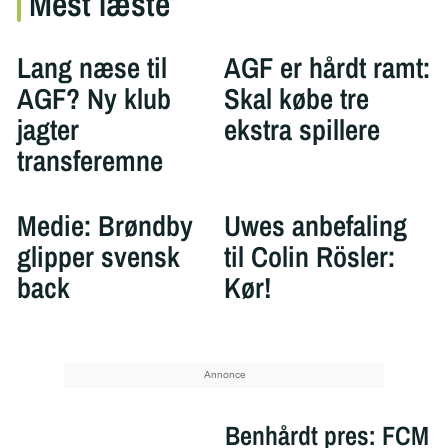
Mest læste
Lang næse til
AGF er hårdt ramt:
AGF? Ny klub
Skal købe tre
jagter
ekstra spillere
transferemne
Medie: Brøndby
Uwes anbefaling
glipper svensk
til Colin Rösler:
back
Kør!
Benhårdt pres: FCM