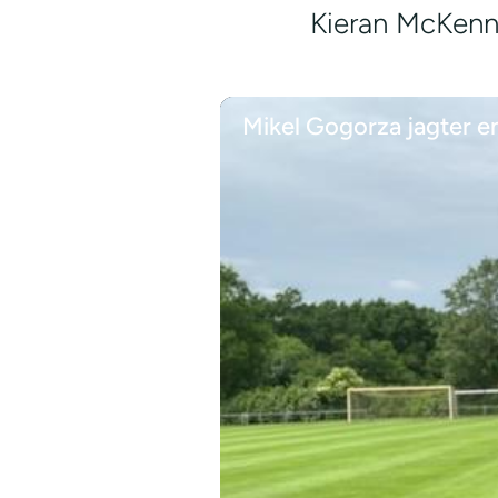
Kieran McKenna 
Mikel Gogorza jagter e