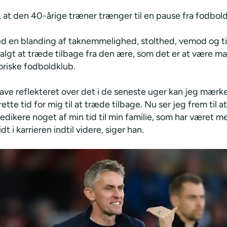
, at den 40-årige træner trænger til en pause fra fodbol
ed en blanding af taknemmelighed, stolthed, vemod og ti
valgt at træde tilbage fra den ære, som det er at være ma
oriske fodboldklub.
have reflekteret over det i de seneste uger kan jeg mærke
rette tid for mig til at træde tilbage. Nu ser jeg frem til a
dikere noget af min tid til min familie, som har været m
dt i karrieren indtil videre, siger han.