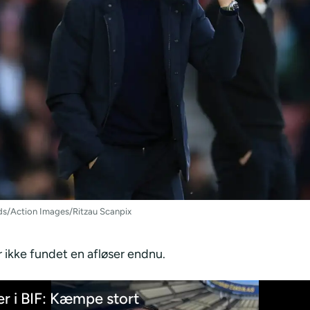
lds/Action Images/Ritzau Scanpix
 ikke fundet en afløser endnu.
er i BIF: Kæmpe stort