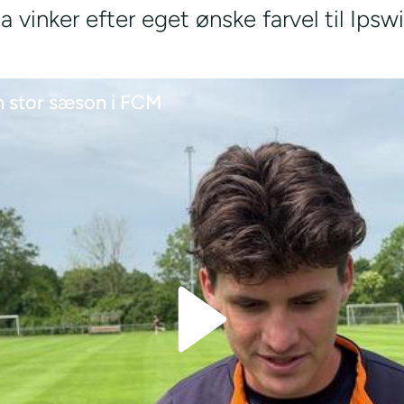
vinker efter eget ønske farvel til Ipswi
n stor sæson i FCM