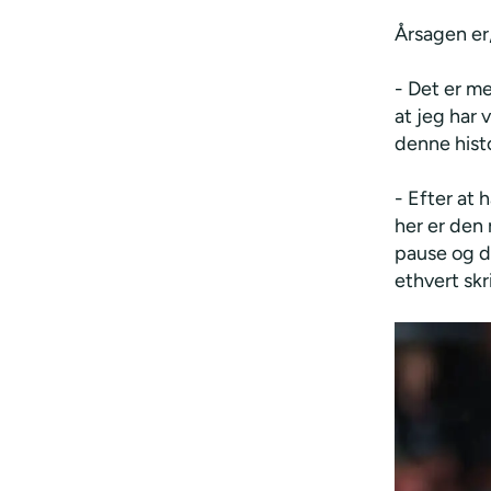
Årsagen er
- Det er m
at jeg har 
denne hist
- Efter at 
her er den 
pause og de
ethvert skri