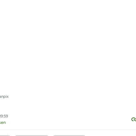
anpix
19:59
sen