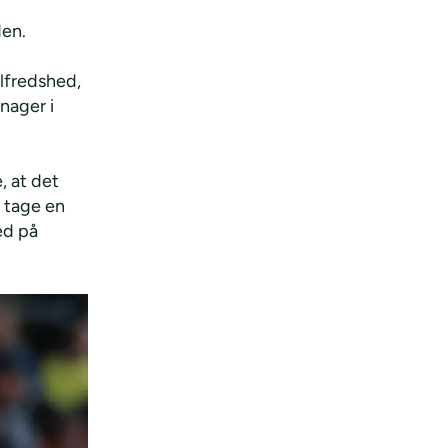
den.
lfredshed,
nager i
, at det
t tage en
ed på