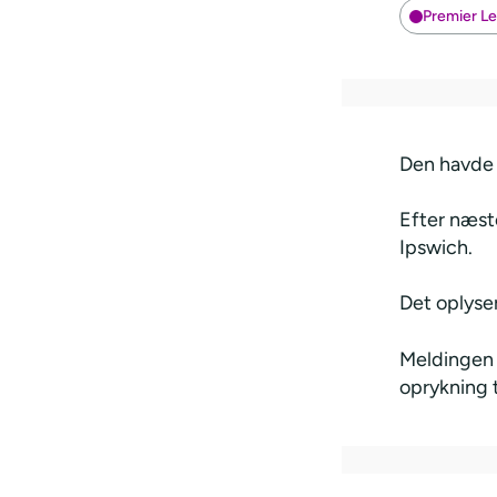
Premier L
Den havde 
Efter næste
Ipswich.
Det oplyse
Meldingen 
oprykning t