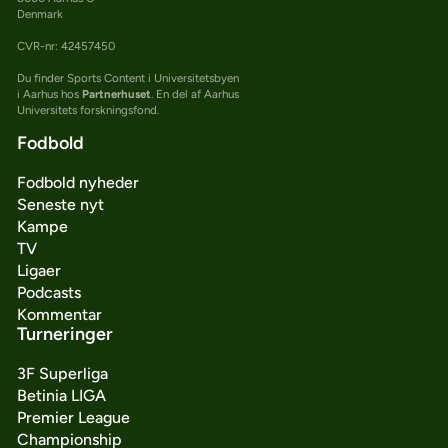
Denmark
CVR-nr: 42457450
Du finder Sports Content i Universitetsbyen
i Aarhus hos
Partnerhuset
. En del af Aarhus
Universitets forskningsfond.
Fodbold
Fodbold nyheder
Seneste nyt
Kampe
TV
Ligaer
Podcasts
Kommentar
Turneringer
3F Superliga
Betinia LIGA
Premier League
Championship