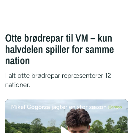
Otte brødrepar til VM – kun
halvdelen spiller for samme
nation
I alt otte brødrepar repræsenterer 12
nationer.
Mikel Gogorza jagter en stor sæson i FCM