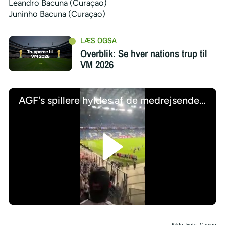
Leandro Bacuna (Curaçao)
Juninho Bacuna (Curaçao)
Overblik: Se hver nations trup til
VM 2026
AGF's spillere hyldes af de medrejsende tilhængere efter miraklet i Poznan
/
Kilde: Foto: Campo