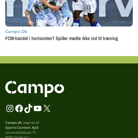
Campo.dk
udgives af
Sports Content ApS
Universitetsbyen 71
8000 Aarhus C