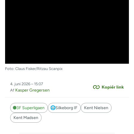
Foto: Claus Fisker/Ritzau Scanpix
4. juni 2026 – 15:07
Kopiér link
Kasper Gregersen
Af
3F Superligaen
Silkeborg IF
Kent Nielsen
Kent Madsen