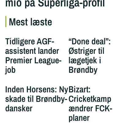
mio på Superliga-profil
Mest læste
Tidligere AGF-
“Done deal”:
assistent lander
Østriger til
Premier League-
lægetjek i
job
Brøndby
Inden Horsens: Ny
Bizart:
skade til Brøndby-
Cricketkamp
dansker
ændrer FCK-
planer