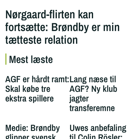
Nørgaard-flirten kan
fortsætte: Brøndby er min
tætteste relation
Mest læste
AGF er hårdt ramt:
Lang næse til
Skal købe tre
AGF? Ny klub
ekstra spillere
jagter
transferemne
Medie: Brøndby
Uwes anbefaling
glipper svensk
til Colin Rösler: