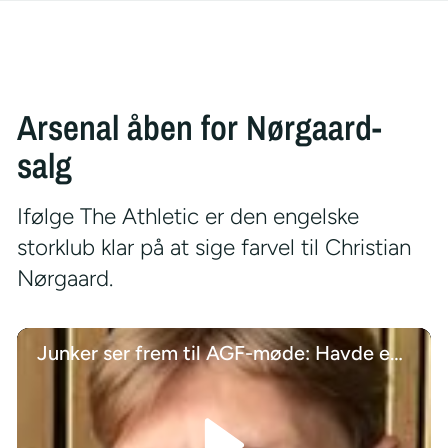
Arsenal åben for Nørgaard-
salg
Ifølge The Athletic er den engelske
storklub klar på at sige farvel til Christian
Nørgaard.
Junker ser frem til AGF-møde: Havde en sindssygt god tid