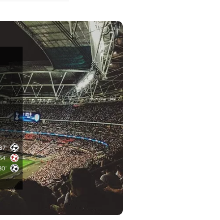
37'
64'
80'