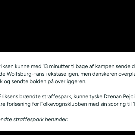
Eriksen kunne med 13 minutter tilbage af kampen sende 
e Wolfsburg-fans i ekstase igen, men danskeren overpl
rk og sendte bolden på overliggeren.
 Eriksens brændte straffespark, kunne tyske Dzenan Pejc
ikre forløsning for Folkevognsklubben med sin scoring til 1
ndte straffespark herunder: