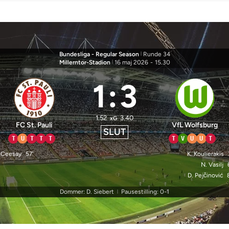
Bundesliga - Regular Season
|
Runde 34
Millerntor-Stadion
|
16 maj 2026
-
15.30
1
:
3
1.52
3.40
xG
FC St. Pauli
VfL Wolfsburg
SLUT
T
U
T
T
T
T
V
U
U
T
 Ceesay
57'
K. Koulierakis
N. Vasilj
D. Pejčinović
Dommer: D. Siebert
Pausestilling: 0-1
|