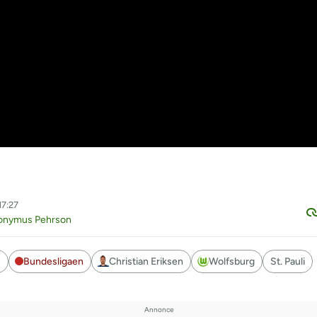
17:27
ronymus Pehrson
s
Bundesligaen
Christian Eriksen
Wolfsburg
St. Pauli