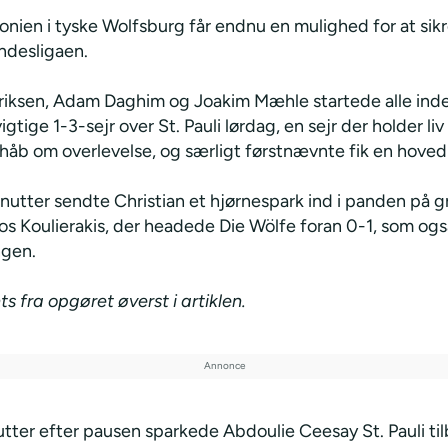
nien i tyske Wolfsburg får endnu en mulighed for at sikr
ndesligaen.
Eriksen, Adam Daghim og Joakim Mæhle startede alle inde
igtige 1-3-sejr over St. Pauli lørdag, en sejr der holder liv 
håb om overlevelse, og særligt førstnævnte fik en hovedr
inutter sendte Christian et hjørnespark ind i panden på 
os Koulierakis, der headede Die Wölfe foran 0-1, som ogs
ngen.
ts fra opgøret øverst i artiklen.
tter efter pausen sparkede Abdoulie Ceesay St. Pauli til