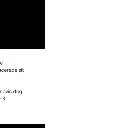
de
acerede sit
inovic dog
-3.