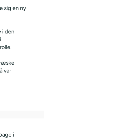
e sig en ny
 i den
i
olle.
græske
å var
bage i