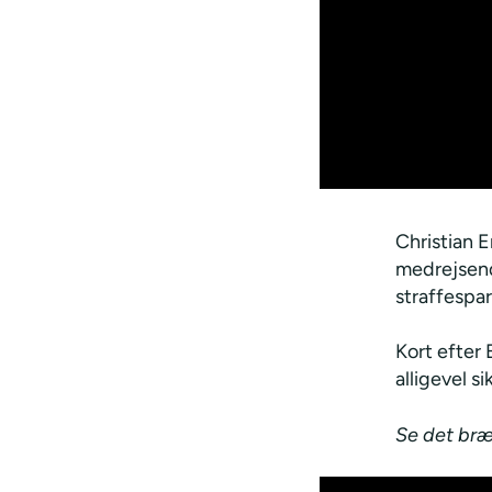
Christian 
medrejsend
straffespa
Kort efter
alligevel s
Se det bræ