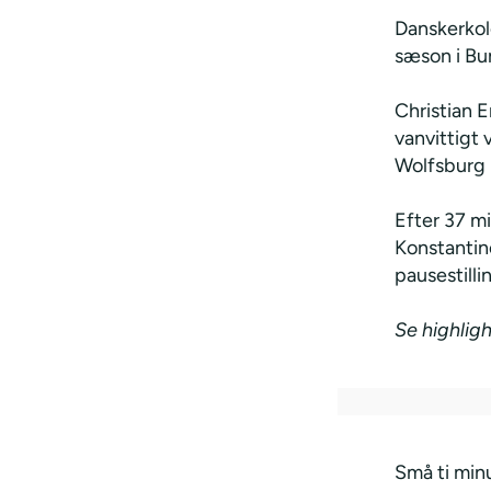
Danskerkolo
sæson i Bu
Christian 
vanvittigt v
Wolfsburg 
Efter 37 m
Konstantin
pausestilli
Se highligh
Små ti minu