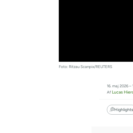
Foto: Ritzau Scanpix/REUTERS
16. maj 2026 – 
Lucas Hie
Af
Highlight