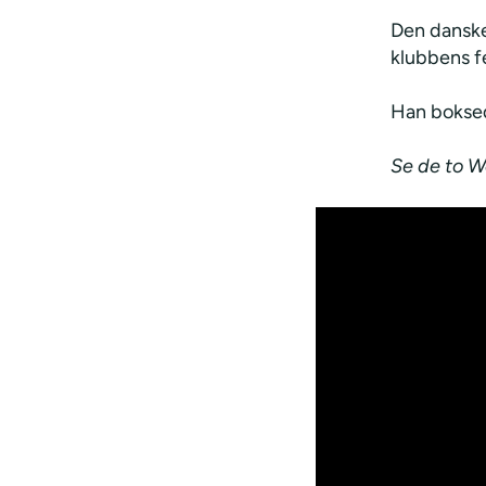
Den danske
klubbens fe
Han boksed
Se de to W