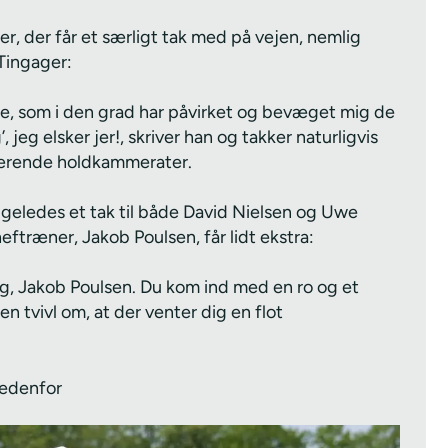
r, der får et særligt tak med på vejen, nemlig
Tingager:
ere, som i den grad har påvirket og bevæget mig de
g’, jeg elsker jer!, skriver han og takker naturligvis
værende holdkammerater.
igeledes et tak til både David Nielsen og Uwe
ftræner, Jakob Poulsen, får lidt ekstra:
 dig, Jakob Poulsen. Du kom ind med en ro og et
n tvivl om, at der venter dig en flot
nedenfor