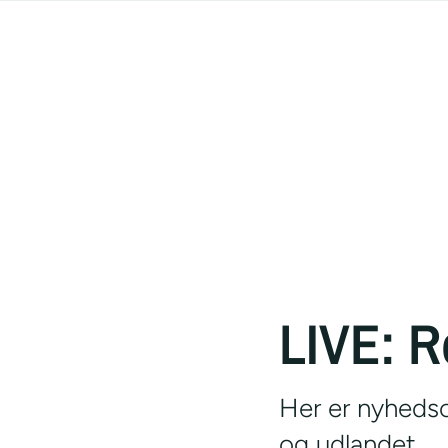
LIVE: R
Her er nyhedso
og udlandet.