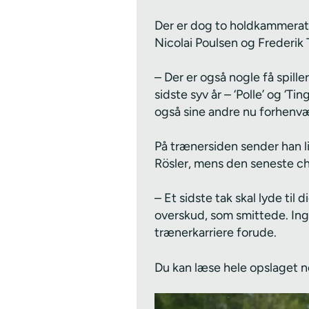
Der er dog to holdkammerate
Nicolai Poulsen og Frederik 
– Der er også nogle få spill
sidste syv år – ‘Polle’ og ‘Tin
også sine andre nu forhen
På trænersiden sender han l
Rösler, mens den seneste che
– Et sidste tak skal lyde til
overskud, som smittede. Inge
trænerkarriere forude.
Du kan læse hele opslaget 