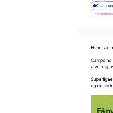
Champion
Internationa
Hvad sker 
Campo hold
giver dig o
Superligae
og de andre