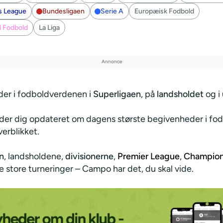
s League
Bundesligaen
Serie A
Europæisk Fodbold
l Fodbold
La Liga
der i fodboldverdenen i
Superligaen
, på
landsholdet
og i
er dig opdateret om dagens største begivenheder i fo
verblikket.
n
, landsholdene,
divisionerne
,
Premier League
,
Champion
 store turneringer – Campo har det, du skal vide.