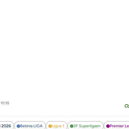
 10:35
 2026
Betinia LIGA
Ligue 1
3F Superligaen
Premier L