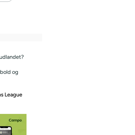
 udlandet?
dbold og
s League