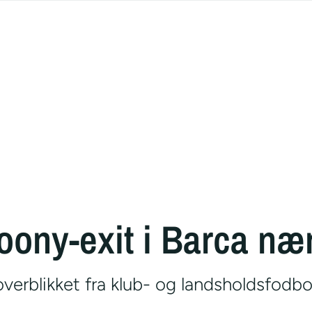
oony-exit i Barca næ
verblikket fra klub- og landsholdsfodb