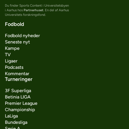
Du finder Sports Content i Universitetsbyen
i Aarhus hos
Partnerhuset
. En del af Aarhus
Universitets forskningsfond.
Fodbold
Fodbold nyheder
Seneste nyt
Kampe
TV
Ligaer
Podcasts
Kommentar
Turneringer
3F Superliga
Betinia LIGA
Premier League
Championship
LaLiga
Bundesliga
Serie A