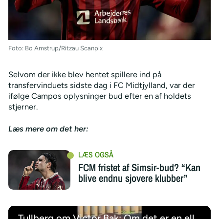
Foto: Bo Amstrup/Ritzau Scanpix
Selvom der ikke blev hentet spillere ind på
transfervinduets sidste dag i FC Midtjylland, var der
ifølge Campos oplysninger bud efter en af holdets
stjerner.
Læs mere om det her:
FCM fristet af Simsir-bud? “Kan
blive endnu sjovere klubber”
Tullberg om Victor Bak: Om det er en eller to måneder ved jeg ikke