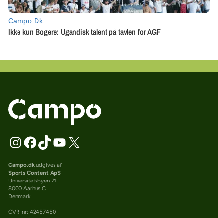
Campo.dk
udgives af
Sports Content ApS
Universitetsbyen 71
8000 Aarhus C
Denmark
CVR-nr: 42457450