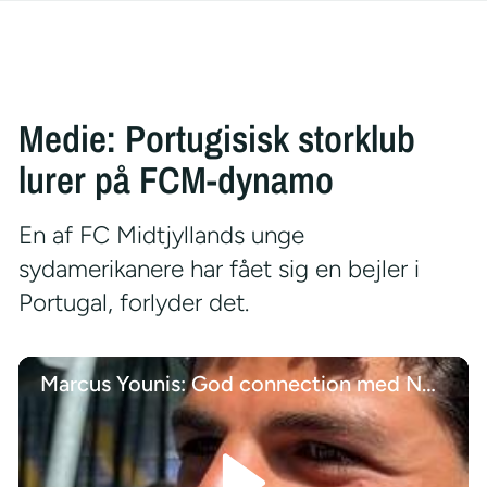
Medie: Portugisisk storklub
lurer på FCM-dynamo
En af FC Midtjyllands unge
sydamerikanere har fået sig en bejler i
Portugal, forlyder det.
Marcus Younis: God connection med Nørgaard