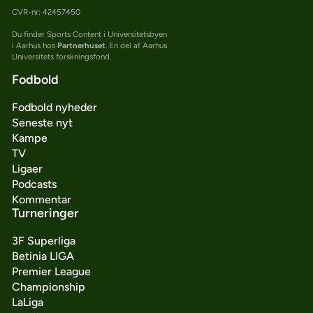
CVR-nr: 42457450
Du finder Sports Content i Universitetsbyen
i Aarhus hos
Partnerhuset
. En del af Aarhus
Universitets forskningsfond.
Fodbold
Fodbold nyheder
Seneste nyt
Kampe
TV
Ligaer
Podcasts
Kommentar
Turneringer
3F Superliga
Betinia LIGA
Premier League
Championship
LaLiga