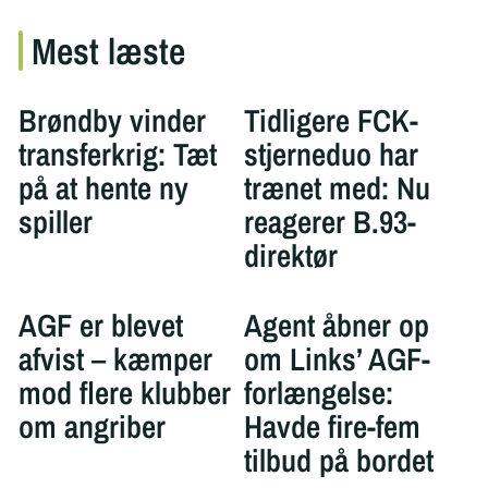
Mest læste
Brøndby vinder
Tidligere FCK-
transferkrig: Tæt
stjerneduo har
på at hente ny
trænet med: Nu
spiller
reagerer B.93-
direktør
AGF er blevet
Agent åbner op
afvist – kæmper
om Links’ AGF-
mod flere klubber
forlængelse:
om angriber
Havde fire-fem
tilbud på bordet