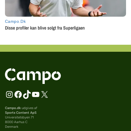
Campo.dk
udgives af
Sports Content ApS
Universitetsbyen 71
8000 Aarhus C
Denmark