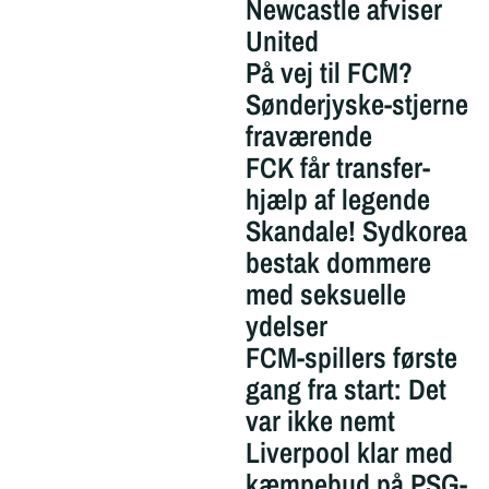
Newcastle afviser
United
På vej til FCM?
Sønderjyske-stjerne
fraværende
FCK får transfer-
hjælp af legende
Skandale! Sydkorea
bestak dommere
med seksuelle
ydelser
FCM-spillers første
gang fra start: Det
var ikke nemt
Liverpool klar med
kæmpebud på PSG-